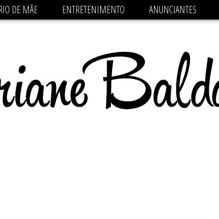
 src='https://pagead2.googlesyndication.com/pagead/js/
RIO DE MÃE
ENTRETENIMENTO
ANUNCIANTES