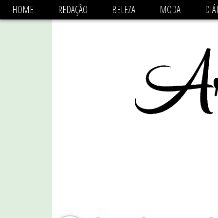
async='async' data-ad-client='ca-pub-1470782825684808'
HOME
REDAÇÃO
BELEZA
MODA
DIÁ