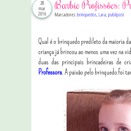
Barbie Profissões: P
28
mar
2016
Marcadores:
brinquedos
,
Lara
,
publipost
Qual é o brinquedo predileto da maioria d
criança já brincou ao menos uma vez na vid
duas das principais brincadeiras de c
Professora
. A paixão pelo brinquedo foi t