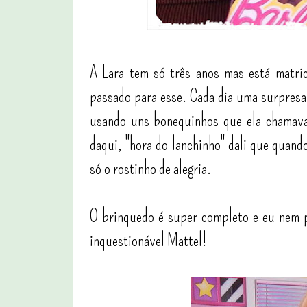
A Lara tem só três anos mas está matric
passado para esse. Cada dia uma surpresa
usando uns bonequinhos que ela chamava 
daqui, "hora do lanchinho" dali que quand
só o rostinho de alegria.
O brinquedo é super completo e eu nem p
inquestionável Mattel!