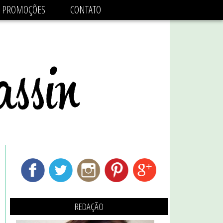
adsbygoogle.js'/>
PROMOÇÕES
CONTATO
REDAÇÃO