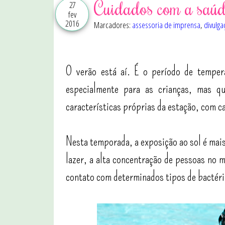
Cuidados com a saúde
27
fev
2016
Marcadores:
assessoria de imprensa
,
divulga
O verão está aí. É o período de tempera
especialmente para as crianças, mas q
características próprias da estação, com c
Nesta temporada, a exposição ao sol é mai
lazer, a alta concentração de pessoas no 
contato com determinados tipos de bactéria