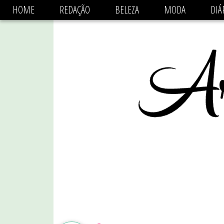
async='async' data-ad-client='ca-pub-1470782825684808'
HOME
REDAÇÃO
BELEZA
MODA
DIÁ