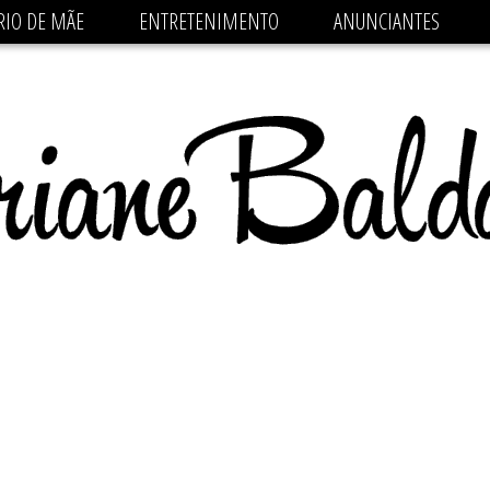
 src='https://pagead2.googlesyndication.com/pagead/js/
RIO DE MÃE
ENTRETENIMENTO
ANUNCIANTES