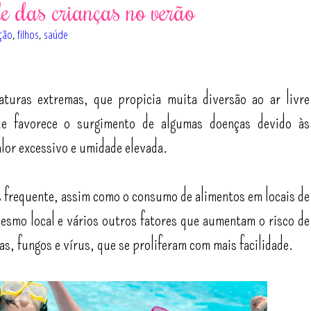
 das crianças no verão
ção
,
filhos
,
saúde
turas extremas, que propicia muita diversão ao ar livre
ue favorece o surgimento de algumas doenças devido às
alor excessivo e umidade elevada.
s frequente, assim como o consumo de alimentos em locais de
mesmo local e vários outros fatores que aumentam o risco de
s, fungos e vírus, que se proliferam com mais facilidade.