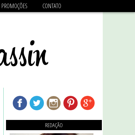
adsbygoogle.js'/>
PROMOÇÕES
CONTATO
REDAÇÃO