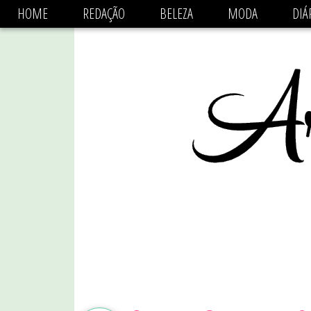
async='async' data-ad-client='ca-pub-1470782825684808'
HOME
REDAÇÃO
BELEZA
MODA
DIÁ