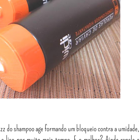
 frizz do shampoo age formando um bloqueio contra a umidade,
 e liso por muito mais tempo. E o melhor? Ainda repele a