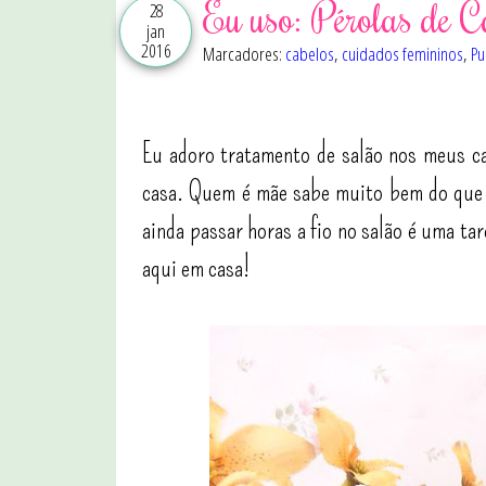
Eu uso: Pérolas de 
28
jan
2016
Marcadores:
cabelos
,
cuidados femininos
,
Pu
Eu adoro tratamento de salão nos meus ca
casa. Quem é mãe sabe muito bem do que 
ainda passar horas a fio no salão é uma ta
aqui em casa!