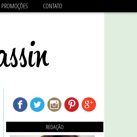
adsbygoogle.js'/>
PROMOÇÕES
CONTATO
REDAÇÃO