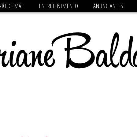
 src='https://pagead2.googlesyndication.com/pagead/js/
RIO DE MÃE
ENTRETENIMENTO
ANUNCIANTES