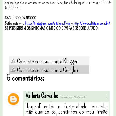
dentes decíduos: estudo retrospectivo. Pesq Bras Odontoped Clín Integr. 2009;
9(2):235-9.
SAC: 0800 97 99900
Saiba mais em:
http://instagram.com/aliviumoficial
e
http://www.alivium.com.br/
SE PERSISTIREM OS SINTOMAS O MÉDICO DEVERÁ SER CONSULTADO.
Comente com sua conta Blogger
Comente com sua conta Google+
5 comentários:
Valleria Carvalho
20 de novembro de 2015 às 15:25
Ibuprofeno foi um forte aliado de minha
mãe quando os dentinhos do meu irmão