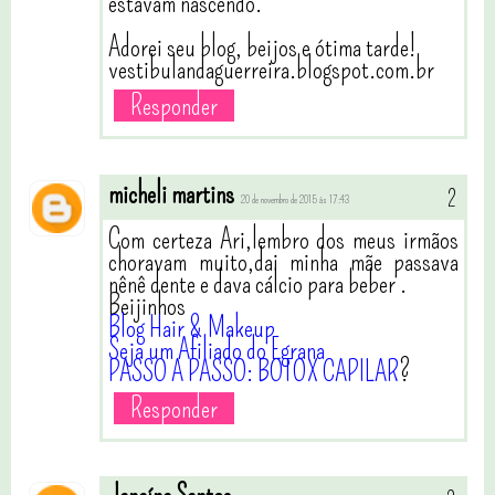
estavam nascendo.
Adorei seu blog, beijos e ótima tarde!
vestibulandaguerreira.blogspot.com.br
Responder
micheli martins
20 de novembro de 2015 às 17:43
Com certeza Ari,lembro dos meus irmãos
choravam muito,dai minha mãe passava
nênê dente e dava cálcio para beber .
Beijinhos
Blog Hair & Makeup
Seja um Afiliado do Egrana
PASSO A PASSO: BOTOX CAPILAR
?
Responder