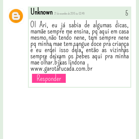
Unknown
21 de novembro de 2015 às 02:49
OI Ari, eu já sabia de algumas dicas,
mamãe sempre me ensina, pq aqui em casa
mesmo não tendo nene, tem sempre nene
pq minha mae tem sangue doce pra criança
e eu erdei isso dela, então as vizinhas
sempre deixam os bebes aqui pra minha
mae olhar.bjkas lindona
www.garotafucada.com.br
Responder