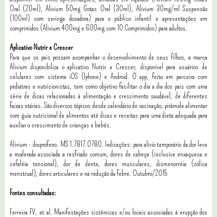
Oral (20ml), Alivium 50mg Gotas Oral (30ml), Alivium 30mg/ml Suspensão
(100ml) com seringa dosadora) para o público infantil e apresentações em
comprimidos (Alivium 400mg e 600mg com 10 Comprimidos) para adultos.
Aplicativo Nutrir e Crescer
Para que os pais possam acompanhar o desenvolvimento de seus filhos, a marca
Alivium disponibiliza o aplicativo Nutrir e Crescer, disponível para usuários de
celulares com sistema iOS (Iphone) e Android. O app, feito em parceira com
pediatras e nutricionistas, tem como objetivo facilitar o dia a dia dos pais com uma
série de dicas relacionadas à alimentação e crescimento saudável, de diferentes
faixas etárias. São diversos tópicos desde calendário de vacinação, pirâmide alimentar
com guia nutricional de alimentos até dicas e receitas para uma dieta adequada para
auxiliar o crescimento de crianças e bebês.
Alivium - ibuprofeno. MS 1.7817.0780. Indicações: para alívio temporário da dor leve
a moderada associada a resfriado comum, dores de cabeça (inclusive enxaqueca e
cefaléia tensional), dor de dente, dores musculares, dismenorréia (cólica
menstrual), dores articulares e na redução da febre. Outubro/2015
Fontes consultadas:
Ferreira FV, et al. Manifestações sistêmicas e/ou locais associadas à erupção dos