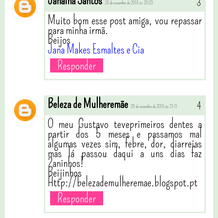
Janaína Santos
20 de novembro de 2015 às 20:23
Muito bom esse post amiga, vou repassar
para minha irmã.
Beijos
Jana Makes Esmaltes e Cia
Responder
Beleza de Mulheremãe
20 de novembro de 2015 às 21:11
O meu Gustavo teveprimeiros dentes a
partir dos 5 meses e passamos mal
algumas vezes sim, febre, dor, diarreias
mas lá passou daqui a uns dias faz
2aninhos!
Beijinhos
Http://belezademulheremae.blogspot.pt
Responder