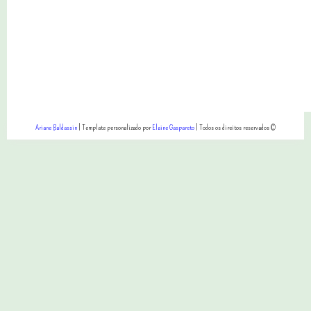
Ariane Baldassin
| Template personalizado por
Elaine Gaspareto
| Todos os direitos reservados ©