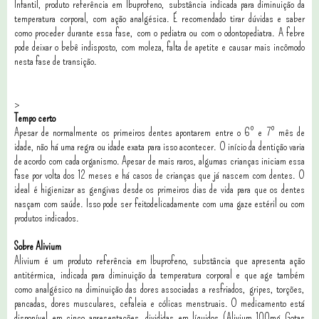
Infantil, produto referência em Ibuprofeno, substância indicada para diminuição da
temperatura corporal, com ação analgésica. É recomendado tirar dúvidas e saber
como proceder durante essa fase, com o pediatra ou com o odontopediatra. A febre
pode deixar o bebê indisposto, com moleza, falta de apetite e causar mais incômodo
nesta fase de transição.
>
Tempo certo
Apesar de normalmente os primeiros dentes apontarem entre o 6º e 7º mês de
idade, não há uma regra ou idade exata para isso acontecer. O início da dentição varia
de acordo com cada organismo. Apesar de mais raros, algumas crianças iniciam essa
fase por volta dos 12 meses e há casos de crianças que já nascem com dentes. O
ideal é higienizar as gengivas desde os primeiros dias de vida para que os dentes
nasçam com saúde. Isso pode ser feitodelicadamente com uma gaze estéril ou com
produtos indicados.
Sobre Alivium
Alivium é um produto referência em Ibuprofeno, substância que apresenta ação
antitérmica, indicada para diminuição da temperatura corporal e que age também
como analgésico na diminuição das dores associadas a resfriados, gripes, torções,
pancadas, dores musculares, cefaleia e cólicas menstruais. O medicamento está
disponível em cinco apresentações, divididas em líquidos (Alivium 100mg Gotas