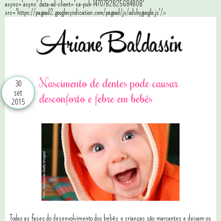
async='async' data-ad-client='ca-pub-1470782825684808'
src='https://pagead2.googlesyndication.com/pagead/js/adsbygoogle.js'/>
Nascimento de dentes pode causar
30
set
desconforto e febre em bebês
2015
Todas as fases do desenvolvimento dos bebês e crianças são marcantes e deixam os