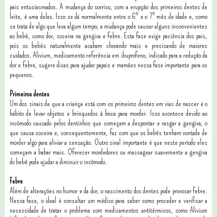
pais entusiasmados. A mudança do sorriso, com a erupção dos primeiros dentes de
leite, é uma delas. Isso se dá normalmente entre o 6º e o 7º mês de idade e, como
se trata de algo que leva algum tempo, a mudança pode causar alguns inconvenientes
ao bebê, como dor, coceira na gengiva e febre. Esta fase exige paciência dos pais,
pois os bebês naturalmente acabam chorando mais e precisando de maiores
cuidados. Alivium, medicamento referência em ibuprofeno, indicado para a redução da
dor e febre, sugere dicas para ajudar papais e mamães nessa fase importante para os
pequenos.
Primeiros dentes
Um dos sinais de que a criança está com os primeiros dentes em vias de nascer é o
hábito de levar objetos e brinquedos à boca para morder. Isso acontece devido ao
incômodo causado pelos dentinhos que começam a despontar e rasgar a gengiva, o
que causa coceira e, consequentemente, faz com que os bebês tenham vontade de
morder algo para aliviar a sensação. Outro sinal importante é que neste período eles
começam a babar mais. Oferecer mordedores ou massagear suavemente a gengiva
do bebê pode ajudar a diminuir o incômodo.
Febre
Além de alterações no humor e da dor, o nascimento dos dentes pode provocar febre.
Nessa fase, o ideal é consultar um médico para saber como proceder e verificar a
necessidade de tratar o problema com medicamentos antitérmicos, como Alivium