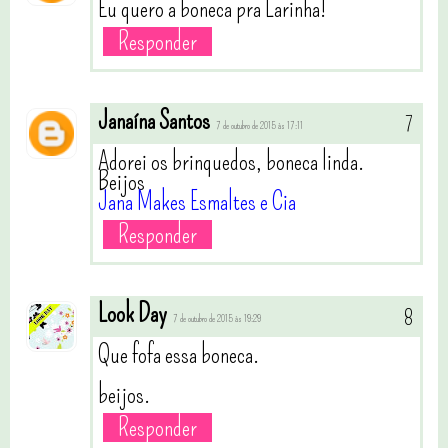
Eu quero a boneca pra Larinha!
Responder
Janaína Santos
7 de outubro de 2015 às 17:11
Adorei os brinquedos, boneca linda.
Beijos
Jana Makes Esmaltes e Cia
Responder
Look Day
7 de outubro de 2015 às 19:29
Que fofa essa boneca.
beijos.
Responder