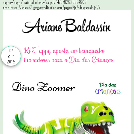
async='async' data-ad-client='ca-pub-1470782825684808'
src='https://pagead2.googlesyndication.com/pagead/js/adsbygoogle.js'/>
Ri Happy aposta em brinquedos
07
out
inovadores para o Dia das Crianças
2015