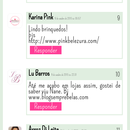
Karina Pink
8 de outubro de 2015 às 00:57
Lindo brinquedos!
bjs
http://www.pinkbelezura.com/
Responder
Lu Barros
9 de outubro de 2015 às 22:31
Até me acabo em lojas assim, gostei de
saber viu Nane. Bj
www.blogsemprebelas.com
Responder
Arroz Di Leite