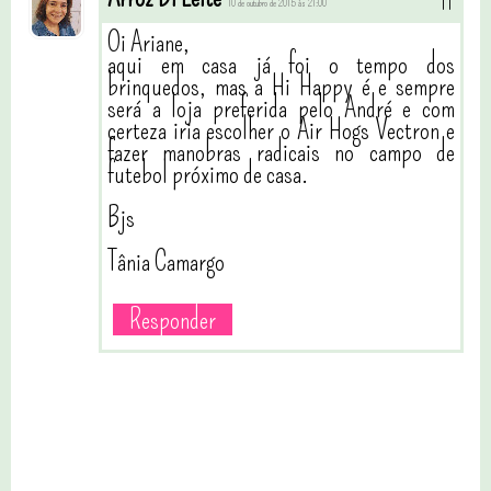
10 de outubro de 2015 às 21:00
Oi Ariane,
aqui em casa já foi o tempo dos
brinquedos, mas a Hi Happy é e sempre
será a loja preferida pelo André e com
certeza iria escolher o Air Hogs Vectron e
fazer manobras radicais no campo de
futebol próximo de casa.
Bjs
Tânia Camargo
Responder