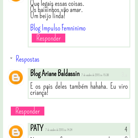
Que legais essas coisas.
Os baixinhos vão amar.
Um beijo linda!
Blog Impulso Femninimo
Responder
Respostas
Blog Ariane Baldassin
7 de outubro de 2015 às 15:38
E os pais deles também hahaha. Eu viro
criança!
Responder
PATY
7 de outubro de 2015 às 14:34