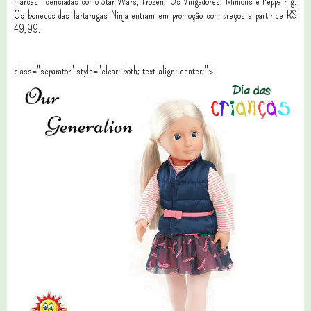
marcas licenciadas como Star Wars, Frozen, Os Vingadores, Minions e Peppa Pig.
Os bonecos das Tartarugas Ninja entram em promoção com preços a partir de R$
49,99.
class="separator" style="clear: both; text-align: center;">