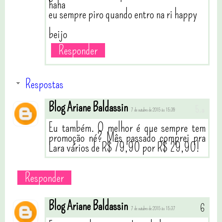
haha
eu sempre piro quando entro na ri happy
beijo
Responder
Respostas
Blog Ariane Baldassin
7 de outubro de 2015 às 15:39
Eu também. O melhor é que sempre tem
promoção né? Mês passado comprei pra
Lara vários de R$ 79,90 por R$ 29,90!
Responder
Blog Ariane Baldassin
7 de outubro de 2015 às 15:37