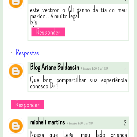
este vectron o Ali ganho da tia do meu
marido.. é muito legal
bjs
Responder
Respostas
Blog Ariane Baldassin
7 de outubro de 2015 às 15:37
Que bom compartilhar sua experiência
conosco Dri!
Responder
micheli martins
7 de outubro de 2015 às 13:14
Nossa que Legal meu lado criança