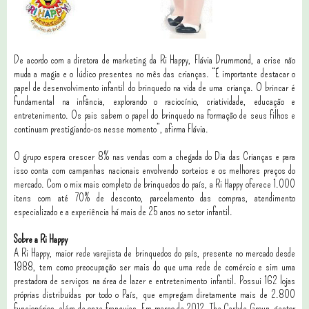
De acordo com a diretora de marketing da Ri Happy, Flávia Drummond, a crise não
muda a magia e o lúdico presentes no mês das crianças. “É importante destacar o
papel de desenvolvimento infantil do brinquedo na vida de uma criança. O brincar é
fundamental na infância, explorando o raciocínio, criatividade, educação e
entretenimento. Os pais sabem o papel do brinquedo na formação de seus filhos e
continuam prestigiando-os nesse momento”, afirma Flávia.
O grupo espera crescer 8% nas vendas com a chegada do Dia das Crianças e para
isso conta com campanhas nacionais envolvendo sorteios e os melhores preços do
mercado. Com o mix mais completo de brinquedos do país, a Ri Happy oferece 1.000
itens com até 70% de desconto, parcelamento das compras, atendimento
especializado e a experiência há mais de 25 anos no setor infantil.
Sobre a Ri Happy
A Ri Happy, maior rede varejista de brinquedos do país, presente no mercado desde
1988, tem como preocupação ser mais do que uma rede de comércio e sim uma
prestadora de serviços na área de lazer e entretenimento infantil. Possui 162 lojas
próprias distribuídas por todo o País, que empregam diretamente mais de 2.800
funcionários, além de onze franquias. Em março de 2012, The Carlyle Group, gestor