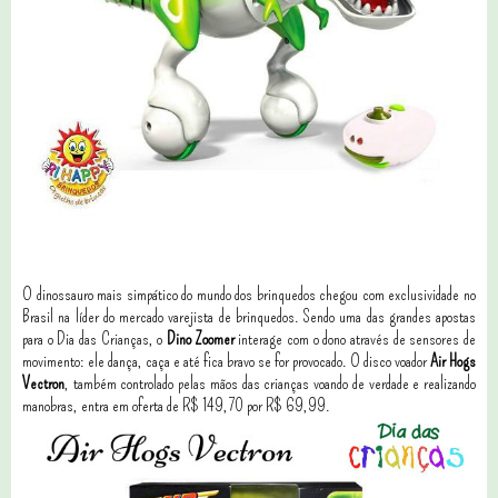
O dinossauro mais simpático do mundo dos brinquedos chegou com exclusividade no
Brasil na líder do mercado varejista de brinquedos. Sendo uma das grandes apostas
para o Dia das Crianças, o
Dino Zoomer
interage com o dono através de sensores de
movimento: ele dança, caça e até fica bravo se for provocado. O disco voador
Air Hogs
Vectron
, também controlado pelas mãos das crianças voando de verdade e realizando
manobras, entra em oferta de R$ 149,70 por R$ 69,99.