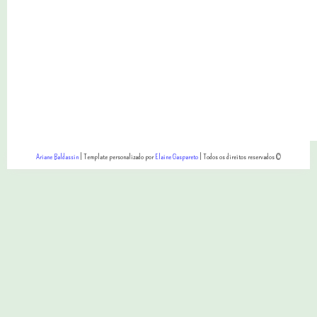
Ariane Baldassin
| Template personalizado por
Elaine Gaspareto
| Todos os direitos reservados ©