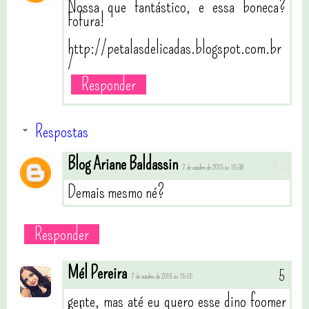
Nossa que fantástico, e essa boneca?
Fofura!
http://petalasdelicadas.blogspot.com.br
/
Responder
Respostas
Blog Ariane Baldassin
7 de outubro de 2015 às 15:38
Demais mesmo né?
Responder
Mél Pereira
7 de outubro de 2015 às 15:15
gente, mas até eu quero esse dino foomer