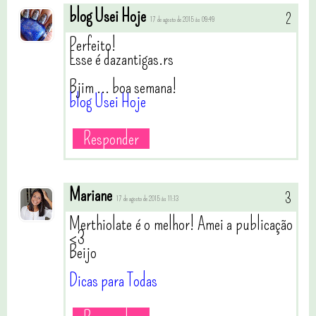
blog Usei Hoje
17 de agosto de 2015 às 09:49
Perfeito!
Esse é dazantigas.rs
Bjim ... boa semana!
blog Usei Hoje
Responder
Mariane
17 de agosto de 2015 às 11:13
Merthiolate é o melhor! Amei a publicação
<3
Beijo
Dicas para Todas