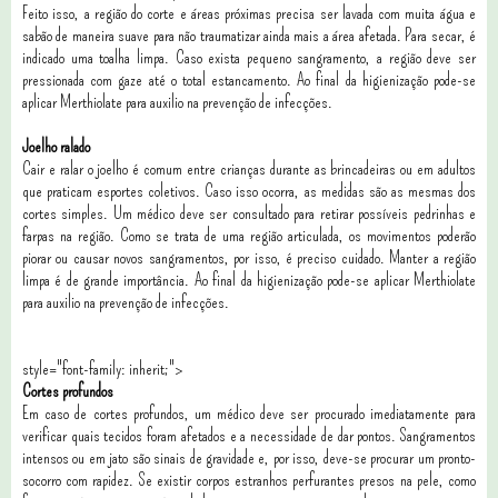
Feito isso, a região do corte e áreas próximas precisa ser lavada com muita água e
sabão de maneira suave para não traumatizar ainda mais a área afetada. Para secar, é
indicado uma toalha limpa. Caso exista pequeno sangramento, a região deve ser
pressionada com gaze até o total estancamento. Ao final da higienização pode-se
aplicar Merthiolate para auxilio na prevenção de infecções.
Joelho ralado
Cair e ralar o joelho é comum entre crianças durante as brincadeiras ou em adultos
que praticam esportes coletivos. Caso isso ocorra, as medidas são as mesmas dos
cortes simples. Um médico deve ser consultado para retirar possíveis pedrinhas e
farpas na região. Como se trata de uma região articulada, os movimentos poderão
piorar ou causar novos sangramentos, por isso, é preciso cuidado. Manter a região
limpa é de grande importância. Ao final da higienização pode-se aplicar Merthiolate
para auxilio na prevenção de infecções.
style="font-family: inherit;">
Cortes profundos
Em caso de cortes profundos, um médico deve ser procurado imediatamente para
verificar quais tecidos foram afetados e a necessidade de dar pontos. Sangramentos
intensos ou em jato são sinais de gravidade e, por isso, deve-se procurar um pronto-
socorro com rapidez. Se existir corpos estranhos perfurantes presos na pele, como