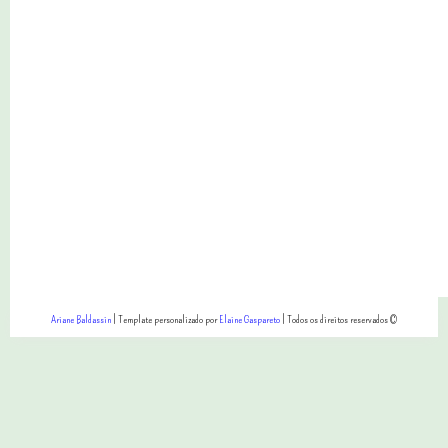
Ariane Baldassin
| Template personalizado por
Elaine Gaspareto
| Todos os direitos reservados ©