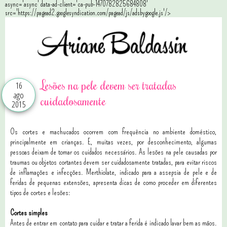
async='async' data-ad-client='ca-pub-1470782825684808'
src='https://pagead2.googlesyndication.com/pagead/js/adsbygoogle.js'/>
Lesões na pele devem ser tratadas
16
ago
cuidadosamente
2015
Os cortes e machucados ocorrem com frequência no ambiente doméstico,
principalmente em crianças. E, muitas vezes, por desconhecimento, algumas
pessoas deixam de tomar os cuidados necessários. As lesões na pele causadas por
traumas ou objetos cortantes devem ser cuidadosamente tratadas, para evitar riscos
de inflamações e infecções. Merthiolate, indicado para a assepsia de pele e de
feridas de pequenas extensões, apresenta dicas de como proceder em diferentes
tipos de cortes e lesões:
Cortes simples
Antes de entrar em contato para cuidar e tratar a ferida é indicado lavar bem as mãos.