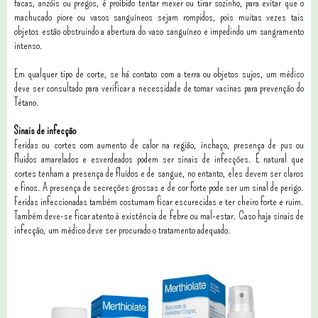
facas, anzóis ou pregos, é proibido tentar mexer ou tirar sozinho, para evitar que o
machucado piore ou vasos sanguíneos sejam rompidos, pois muitas vezes tais
objetos estão obstruindo a abertura do vaso sanguíneo e impedindo um sangramento
intenso.
Em qualquer tipo de corte, se há contato com a terra ou objetos sujos, um médico
deve ser consultado para verificar a necessidade de tomar vacinas para prevenção do
Tétano.
Sinais de infecção
Feridas ou cortes com aumento de calor na região, inchaço, presença de pus ou
fluidos amarelados e esverdeados podem ser sinais de infecções. É natural que
cortes tenham a presença de fluídos e de sangue, no entanto, eles devem ser claros
e finos. A presença de secreções grossas e de cor forte pode ser um sinal de perigo.
Feridas infeccionadas também costumam ficar escurecidas e ter cheiro forte e ruim.
Também deve-se ficar atento à existência de febre ou mal-estar. Caso haja sinais de
infecção, um médico deve ser procurado o tratamento adequado.