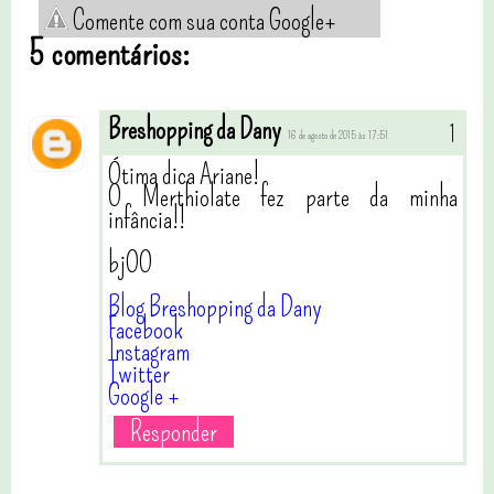
Comente com sua conta Google+
5 comentários:
Breshopping da Dany
16 de agosto de 2015 às 17:51
Ótima dica Ariane!
O Merthiolate fez parte da minha
infância!!
bjOO
Blog Breshopping da Dany
Facebook
Instagram
Twitter
Google +
Responder