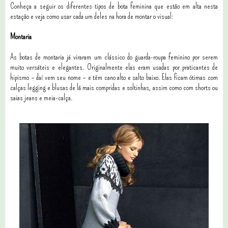
Conheça a seguir os diferentes tipos de bota feminina que estão em alta nesta
estação e veja como usar cada um deles na hora de montar o visual:
Montaria
As botas de montaria já viraram um clássico do guarda-roupa feminino por serem
muito versáteis e elegantes. Originalmente elas eram usadas por praticantes de
hipismo – daí vem seu nome – e têm cano alto e salto baixo. Elas ficam ótimas com
calças legging e blusas de lã mais compridas e soltinhas, assim como com shorts ou
saias jeans e meia-calça.