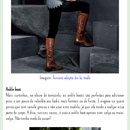
Imagem:
fervent-adepte-de-la-mode
Ankle boot
Mais curtinhas, na altura do tornozelo, as ankle boots são perfeitas para adicionar
peso e um pouco de rebeldia aos looks mais formais ou de festa. E engana-se quem
pensa que tem canela grossa e não usar este modelo, já que ela tende a realçar essa
parte do corpo. A dica, nesses casos, é usar a ankle boot apenas com calça ou meia-
calça. Não tenha medo de ousar!