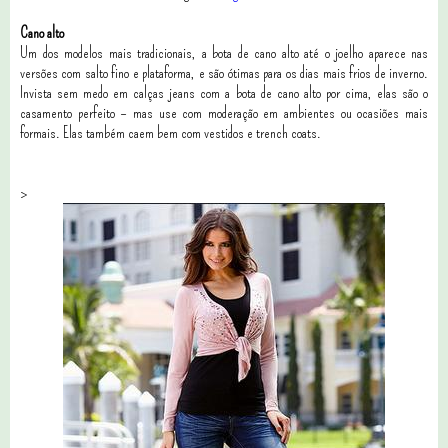
Cano alto
Um dos modelos mais tradicionais, a bota de cano alto até o joelho aparece nas
versões com salto fino e plataforma, e são ótimas para os dias mais frios de inverno.
Invista sem medo em calças jeans com a bota de cano alto por cima, elas são o
casamento perfeito – mas use com moderação em ambientes ou ocasiões mais
formais. Elas também caem bem com vestidos e trench coats.
>