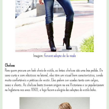
Imagem:
fervent-adepte-de-la-mode
Chelsea
Para quem procura um look cheio de estilo, as botas chelsea são uma boa pedida. De
cano curto e com elásticos na lateral, elas têm um visual bem característico, sendo
muito confortáveis e práticas de vestir. Elas podem ser usadas tanto com calças,
saias e shorts. As chelsea boots tiveram origem na era Victoriana e se popularizaram
na Inglaterra nos anos 1060, e hoje fazem a alegria das adeptas do estilo boho.