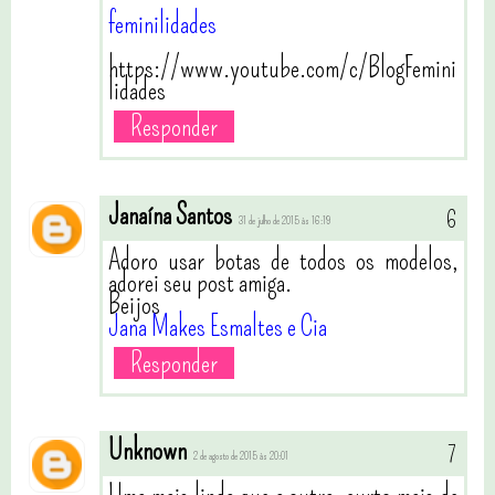
feminilidades
https://www.youtube.com/c/BlogFemini
lidades
Responder
Janaína Santos
31 de julho de 2015 às 16:19
Adoro usar botas de todos os modelos,
adorei seu post amiga.
Beijos
Jana Makes Esmaltes e Cia
Responder
Unknown
2 de agosto de 2015 às 20:01