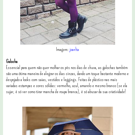
Imagem:
joan!ta
Galocha
Essencial para quem não quer molhar os pés nos dias de chuva, as galochas também
são uma ótima maneira de alegrar os dias cinzas, dando um toque bastante moderno e
despojado a looks com saias, vestidos e leggings. Feitas de plástico nas mais
variadas estampas e cores sólidas: vermelho, azul, amarelo e mesmo branco (se ela
sujar, é só ver como tirar mancha de roupa branca), é só abusar da sua criatividade!