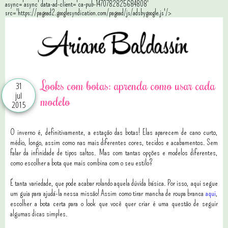
async='async' data-ad-client='ca-pub-1470782825684808'
src='https://pagead2.googlesyndication.com/pagead/js/adsbygoogle.js'/>
Looks com botas: aprenda como usar cada
31
jul
modelo
2015
O inverno é, definitivamente, a estação das botas! Elas aparecem de cano curto,
médio, longo, assim como nas mais diferentes cores, tecidos e acabamentos. Sem
falar da infinidade de tipos saltos. Mas com tantas opções e modelos diferentes,
como escolher a bota que mais combina com o seu estilo?
É tanta variedade, que pode acabar rolando aquela dúvida básica. Por isso, aqui segue
um guia para ajudá-la nessa missão! Assim como tirar mancha de roupa branca
aqui
,
escolher a bota certa para o look que você quer criar é uma questão de seguir
algumas dicas simples.