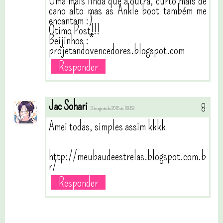
Uma mais linda que a outra, curto mais de
cano alto mas as Ankle boot também me
encantam :)
Ótimo Post!!!
Beijinhos :*
projetandovencedores.blogspot.com
Responder
Jac Sohari
3 de agosto de 2015 às 00:53
Amei todas, simples assim kkkk
http://meubaudeestrelas.blogspot.com.b
r/
Responder