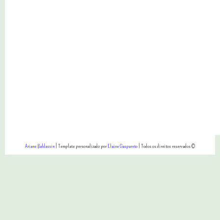
Ariane Baldassin
| Template personalizado por
Elaine Gaspareto
| Todos os direitos reservados ©