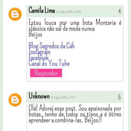
Camila Lima
31 de julho de 2015 às 14:23
Estou louca por uma bota Montaria é
clássica não sai de moda nunca
Beijos
Blog Segredos da Cáh
Instagram
Facebook
Canal do You Tube
Responder
Unknown
31 de julho de 2015 às 14:41
Olá! Adorei esse post. Sou apaixonada por
botas, tenho de todos os tipos e é ótimo
aprendeer a combina-las. Beijos!!