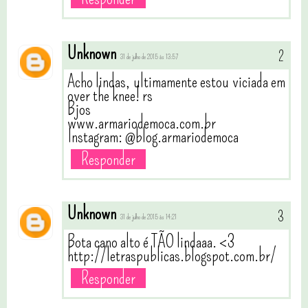
Unknown
31 de julho de 2015 às 13:57
Acho lindas, ultimamente estou viciada em
over the knee! rs
Bjos
www.armariodemoca.com.br
Instagram: @blog.armariodemoca
Responder
Unknown
31 de julho de 2015 às 14:21
Bota cano alto é TÃO lindaaa. <3
http://letraspublicas.blogspot.com.br/
Responder