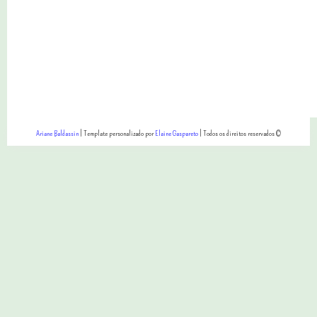
Ariane Baldassin
| Template personalizado por
Elaine Gaspareto
| Todos os direitos reservados ©