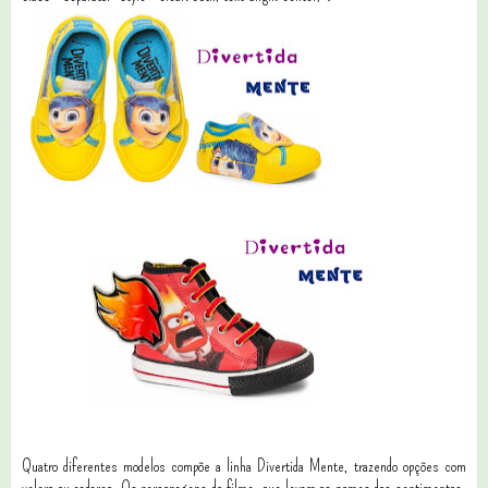
Quatro diferentes modelos compõe a linha Divertida Mente, trazendo opções com
velcro ou cadarço. Os personagens do filme, que levam os nomes dos sentimentos,