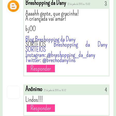
Breshopping da Dany
22 de junho de 2015 às 15:02
Aaaahh gente, que gracinha!
A criançada vai amar!
bjOO
Blog Breshopping da Dany
SORTEIOS
Breshopping da Dany
SORTEIOS
Instagram: @breshopping_da_dany
Twitter: @brechodanylins
Responder
Anônimo
22 de junho de 2015 às 16:12
Lindos!!!
Responder