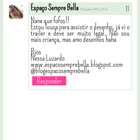
Espaço Sempre Bella
24 de junho de 2015 às 22:13
Nane que fofos!!
Estou louca para assistir o desenho, já vi o
trailer e deve ser muito legal. Não sou
mais criança, mas amo desenhos haha
Bjos
Nessa Luzardo
www.espacosemprebella.blogspot.com
@blogespacosemprebella
Responder