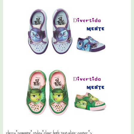
class="separator" style="clear: both; text-align: center;">