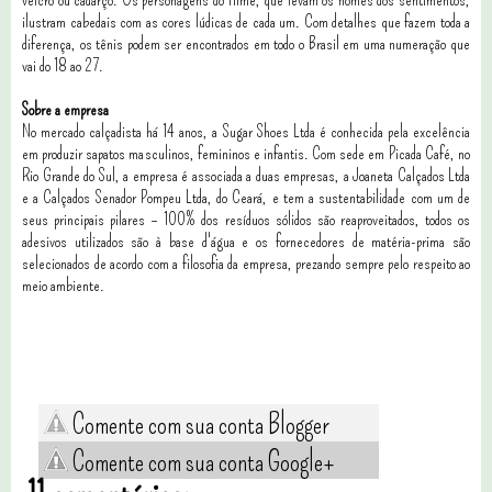
ilustram cabedais com as cores lúdicas de cada um. Com detalhes que fazem toda a
diferença, os tênis podem ser encontrados em todo o Brasil em uma numeração que
vai do 18 ao 27.
Sobre a empresa
No mercado calçadista há 14 anos, a Sugar Shoes Ltda é conhecida pela excelência
em produzir sapatos masculinos, femininos e infantis. Com sede em Picada Café, no
Rio Grande do Sul, a empresa é associada a duas empresas, a Joaneta Calçados Ltda
e a Calçados Senador Pompeu Ltda, do Ceará, e tem a sustentabilidade com um de
seus principais pilares – 100% dos resíduos sólidos são reaproveitados, todos os
adesivos utilizados são à base d'água e os fornecedores de matéria-prima são
selecionados de acordo com a filosofia da empresa, prezando sempre pelo respeito ao
meio ambiente.
Comente com sua conta Blogger
Comente com sua conta Google+