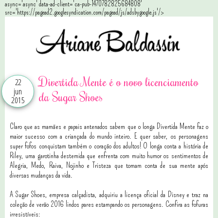
async='async' data-ad-client='ca-pub-1470782825684808'
src='https://pagead2.googlesyndication.com/pagead/js/adsbygoogle.js'/>
Divertida Mente é o novo licenciamento
22
jun
da Sugar Shoes
2015
Claro que as mamães e papais antenados sabem que o longa Divertida Mente faz o
maior sucesso com a criançada do mundo inteiro. E quer saber, os personagens
super fofos conquistam também o coração dos adultos! O longa conta a história de
Riley, uma garotinha destemida que enfrenta com muito humor os sentimentos de
Alegria, Medo, Raiva, Nojinho e Tristeza que tomam conta de sua mente após
diversas mudanças da vida.
A Sugar Shoes, empresa calçadista, adquiriu a licença oficial da Disney e traz na
coleção de verão 2016 lindos pares estampando os personagens. Confira as fofuras
irresistíveis: