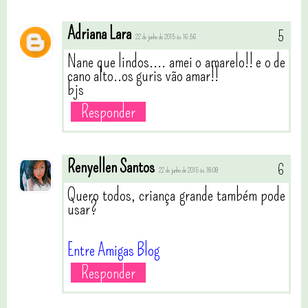
Adriana Lara
22 de junho de 2015 às 16:56
Nane que lindos.... amei o amarelo!! e o de
cano alto..os guris vão amar!!
bjs
Responder
Renyellen Santos
22 de junho de 2015 às 18:08
Quero todos, criança grande também pode
usar?
Entre Amigas Blog
Responder