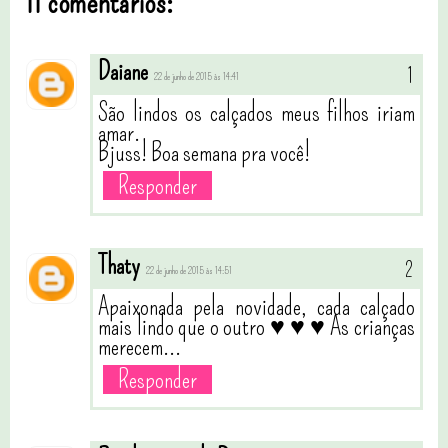
11 comentários:
Daiane
22 de junho de 2015 às 14:41
São lindos os calçados meus filhos iriam
amar.
Bjuss! Boa semana pra você!
Responder
Thaty
22 de junho de 2015 às 14:51
Apaixonada pela novidade, cada calçado
mais lindo que o outro ♥ ♥ ♥ As crianças
merecem...
Responder