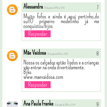
Alessandra
23 de junho de 2015 às 12:16
Muito fofos e ainda é aqui pertinho,do
sul!O primeiro modelinho já me
conquistou!bjos
Responder
Mãe Vaidosa
23 de junho de 2015 às 13:52
Nossa os calçados estão lindos e a crianças
vão entrar na onda divertidamente.
Bjks
www.maevaidosa.com
Responder
Ana Paula Franke
23 de junho de 2015 às 21:24