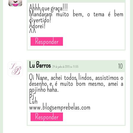
Ahhh que graça!!!
Mandaram muito bem, o tema é bem
divertido!
Adorei!
^^
Responder
Lu Barros
24 de junho de 2015 às 11:55
Oi Nane, achei todos lindos, assistimos o
desenho e é muito bom mesmo, amei a
nojinho haha.
Bj
Luh
www.blogsemprebelas.com
Responder