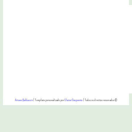
Ariane Baldassin
| Template personalizado por
Elaine Gaspareto
| Todos os direitos reservados ©