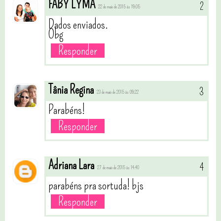
FABY LYMA
22 de maio de 2015 às 19:05
Dados enviados.
Obg
Responder
Tânia Regina
23 de maio de 2015 às 09:22
Parabéns!
Responder
Adriana Lara
27 de maio de 2015 às 14:40
parabéns pra sortuda! bjs
Responder