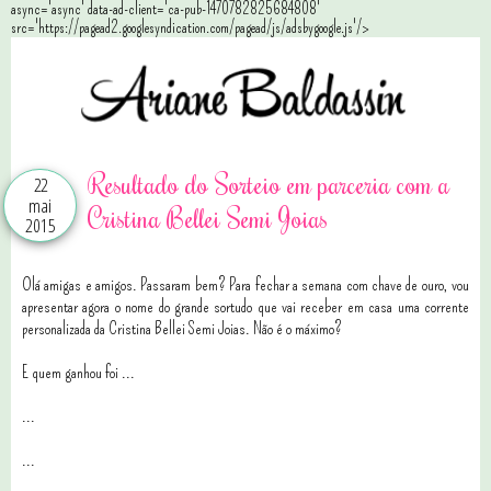
async='async' data-ad-client='ca-pub-1470782825684808'
src='https://pagead2.googlesyndication.com/pagead/js/adsbygoogle.js'/>
Resultado do Sorteio em parceria com a
22
mai
Cristina Bellei Semi Joias
2015
Olá amigas e amigos. Passaram bem? Para fechar a semana com chave de ouro, vou
apresentar agora o nome do grande sortudo que vai receber em casa uma corrente
personalizada da Cristina Bellei Semi Joias. Não é o máximo?
E quem ganhou foi ...
...
...