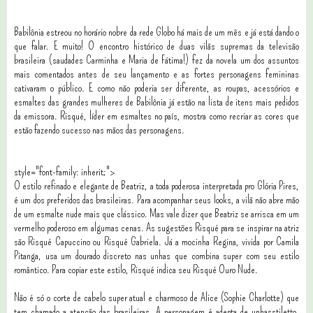
Babilônia estreou no horário nobre da rede Globo há mais de um mês e já está dando o
que falar. E muito! O encontro histórico de duas vilãs supremas da televisão
brasileira (saudades Carminha e Maria de Fátima!) fez da novela um dos assuntos
mais comentados antes de seu lançamento e as fortes personagens femininas
cativaram o público. E como não poderia ser diferente, as roupas, acessórios e
esmaltes das grandes mulheres de Babilônia já estão na lista de itens mais pedidos
da emissora. Risqué, líder em esmaltes no país, mostra como recriar as cores que
estão fazendo sucesso nas mãos das personagens.
style="font-family: inherit;">
O estilo refinado e elegante de Beatriz, a toda poderosa interpretada pro Glória Pires,
é um dos preferidos das brasileiras. Para acompanhar seus looks, a vilã não abre mão
de um esmalte nude mais que clássico. Mas vale dizer que Beatriz se arrisca em um
vermelho poderoso em algumas cenas. As sugestões Risqué para se inspirar na atriz
são Risqué Capuccino ou Risqué Gabriela. Já a mocinha Regina, vivida por Camila
Pitanga, usa um dourado discreto nas unhas que combina super com seu estilo
romântico. Para copiar este estilo, Risqué indica seu Risqué Ouro Nude.
Não é só o corte de cabelo super atual e charmoso de Alice (Sophie Charlotte) que
tem chamado a atenção das brasileiras. A personagem é adepta de unhasstiletto,