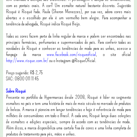
com as pontais ovais. A cor? Um esmalte natural bastante discreto. Sugestão
Risqué é Risqué Fada. Paula (Sheron Menezzes), por sua vez, adora cores mais
abertas e o escolhido por ela é um vermelho bem alegre. Para acompanhar a
tendência da advogada, Risqué indica Risqué Beijo.
Todas as cores fazem parte da linha regular da marca e podem ser encontradas nas
principais farmácias, perfumarias e supermercados do país. Para conferir todas as
novidades de Risqué e conhecer as tendências de moda para as unhas, acesse a
fanpage da marca
www.facebook.com/risqueoficial
, o site oficial
http://www.risque.com.br/
ou o Instagram @RisqueOficial.
Preço sugerido: R$ 2,75
SAC: 0800 011 11 45
Sobre Risqué
Presente no portfólio da Hypermarcas desde 2008, Risqué é líder no segmento
esmaltes no país e tem uma história de mais de meio século no mercado de produtos
de beleza. A marca é pioneira em lançar tendências e hoje é referência de moda para
milhões de consumidoras em todo o Brasil. A cada ano, Risqué lança duas coleções
de esmaltes e edições especiais, sempre de acordo com as tendências de moda.
Além disso, a marca disponibiliza uma cartela fixa de cores e uma linha completa de
produtos de tratamento para pés, mãos e unhas.