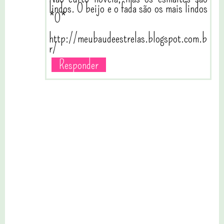
lindos. O beijo e o fada são os mais lindos
*O*
http://meubaudeestrelas.blogspot.com.b
r/
Responder