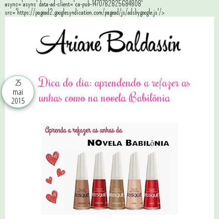
async='async' data-ad-client='ca-pub-1470782825684808'
src='https://pagead2.googlesyndication.com/pagead/js/adsbygoogle.js'/>
Dica do dia: aprendendo a refazer as
25
mai
unhas como na novela Babilônia
2015