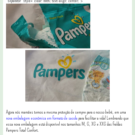
"separator" style="clear: both; text-align: center;">
Agora nós mamães temos a mesma proteção de sempre para o nosso bebê, em uma
nova embalagem econômica em formato de sacola
para facilitar a vida! Lembrando que
essa nova embalagem está disponível nos tamanhos M, G, XG e XXG das fraldas
Pampers Total Confort.