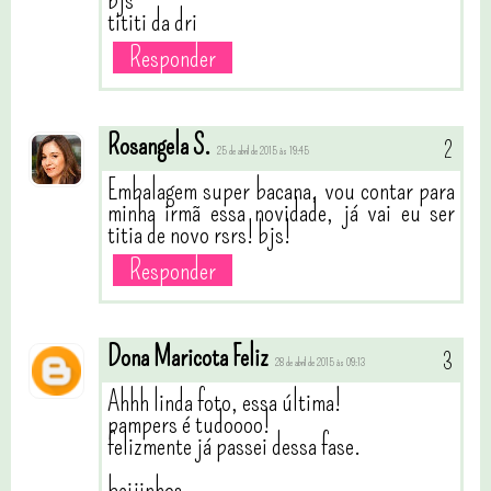
bjs
tititi da dri
Responder
Rosangela S.
25 de abril de 2015 às 19:45
Embalagem super bacana, vou contar para
minha irmã essa novidade, já vai eu ser
titia de novo rsrs! bjs!
Responder
Dona Maricota Feliz
28 de abril de 2015 às 09:13
Ahhh linda foto, essa última!
pampers é tudoooo!
felizmente já passei dessa fase.
beijinhos