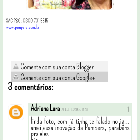
SAC P&G: 0800 701 5515
www.pampers.com.br
Comente com sua conta Blogger
Comente com sua conta Google+
3 comentários:
Adriana Lara
24 de abril de 2015 às 17:25
linda foto, com já tinha te falado no ig...
amei essa inovação da Pampers, parabéns
pra eles