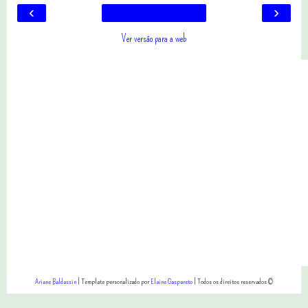
‹
›
Ver versão para a web
Ariane Baldassin
| Template personalizado por
Elaine Gaspareto
| Todos os direitos reservados ©