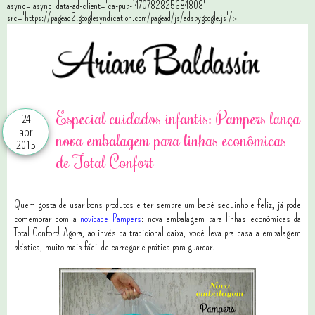
async='async' data-ad-client='ca-pub-1470782825684808'
src='https://pagead2.googlesyndication.com/pagead/js/adsbygoogle.js'/>
Especial cuidados infantis: Pampers lança
24
abr
nova embalagem para linhas econômicas
2015
de Total Confort
Quem gosta de usar bons produtos e ter sempre um bebê sequinho e feliz, já pode
comemorar com a
novidade Pampers
: nova embalagem para linhas econômicas da
Total Confort! Agora, ao invés da tradicional caixa, você leva pra casa a embalagem
plástica, muito mais fácil de carregar e prática para guardar.