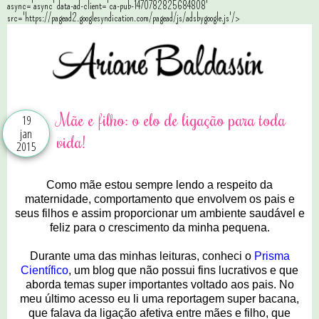
async='async' data-ad-client='ca-pub-1470782825684808'
src='https://pagead2.googlesyndication.com/pagead/js/adsbygoogle.js'/>
Mãe e filho: o elo de ligação para toda
19
jan
vida!
2015
Como mãe estou sempre lendo a respeito da
maternidade, comportamento que envolvem os pais e
seus filhos e assim proporcionar um ambiente saudável e
feliz para o crescimento da minha pequena.
Durante uma das minhas leituras, conheci o
Prisma
Científico
, um blog que não possui fins lucrativos e que
aborda temas super importantes voltado aos pais. N
o
meu último acesso eu li uma reportagem super bacana,
que falava da ligação afetiva entre mães e filho, que