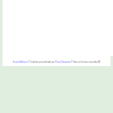
Ariane Baldassin
| Template personalizado por
Elaine Gaspareto
| Todos os direitos reservados ©