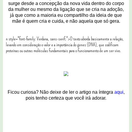
surge desde a concepção da nova vida dentro do corpo
da mulher ou mesmo da ligação que se cria na adoção,
já que como a maioria eu compartilho da ideia de que
mãe é quem cria e cuida, e não aquela que só gera.
n style="font-family: Verdana, sans-serif;">O texto aborda basicamente a relação,
levando em consideração o valor e a importância do genes (DNA), que codificam
proteínas ou outras moléculas fundamentais para o funcionamento de um ser vivo.
Ficou curiosa? Não deixe de ler o artigo na íntegra
aqui
,
pois tenho certeza que você irá adorar.