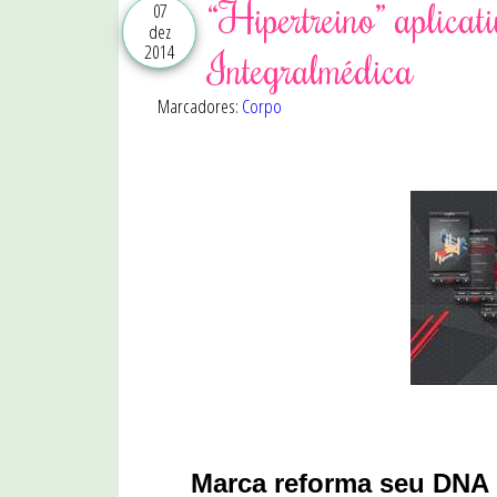
“Hipertreino” aplica
07
dez
2014
Integralmédica
Marcadores:
Corpo
Marca reforma seu DNA 