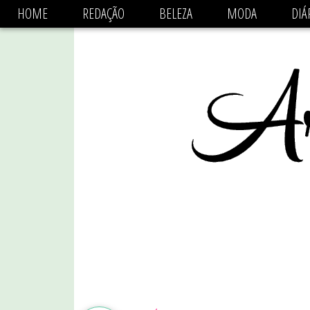
async='async' data-ad-client='ca-pub-1470782825684808'
HOME
REDAÇÃO
BELEZA
MODA
DIÁ