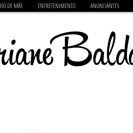
 src='https://pagead2.googlesyndication.com/pagead/js/
RIO DE MÃE
ENTRETENIMENTO
ANUNCIANTES