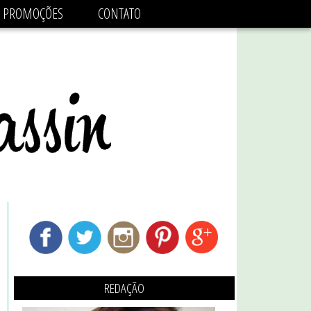
adsbygoogle.js'/>
PROMOÇÕES
CONTATO
REDAÇÃO