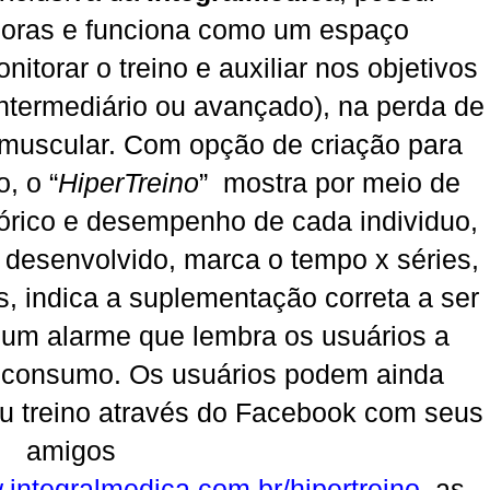
adoras e funciona como um espaço
itorar o treino e auxiliar nos objetivos
 intermediário ou avançado), na perda de
muscular. Com opção de criação para
, o “
HiperTreino
” mostra por meio de
stórico e desempenho de cada individuo,
er desenvolvido, marca o tempo x séries,
s, indica a suplementação correta a ser
e um alarme que lembra os usuários a
e consumo. Os usuários podem ainda
seu treino através do Facebook com seus
amigos
.integralmedica.com.br/hipertreino
, as