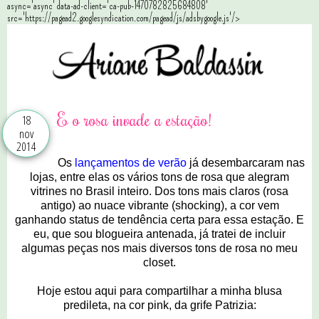
async='async' data-ad-client='ca-pub-1470782825684808'
src='https://pagead2.googlesyndication.com/pagead/js/adsbygoogle.js'/>
E o rosa invade a estação!
18
nov
2014
Os
lançamentos de verão
já desembarcaram nas
lojas, entre elas os vários tons de rosa que alegram
vitrines no Brasil inteiro. Dos tons mais claros (rosa
antigo) ao nuace vibrante (shocking), a cor vem
ganhando status de tendência certa para essa estação. E
eu, que sou blogueira antenada, já tratei de incluir
algumas peças nos mais diversos tons de rosa no meu
closet.
Hoje estou aqui para compartilhar a minha blusa
predileta, na cor pink, da grife Patrizia: