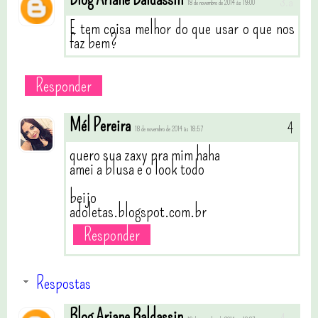
18 de novembro de 2014 às 19:00
E tem coisa melhor do que usar o que nos
faz bem?
Responder
Mél Pereira
18 de novembro de 2014 às 18:57
quero sua zaxy pra mim haha
amei a blusa e o look todo
beijo
adoletas.blogspot.com.br
Responder
Respostas
Blog Ariane Baldassin