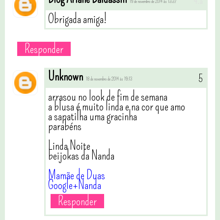
19 de novembro de 2014 às 13:37
Obrigada amiga!
Responder
Unknown
18 de novembro de 2014 às 19:13
arrasou no look de fim de semana
a blusa é muito linda e na cor que amo
a sapatilha uma gracinha
parabéns
Linda Noite
beijokas da Nanda
Mamãe de Duas
Google+Nanda
Responder