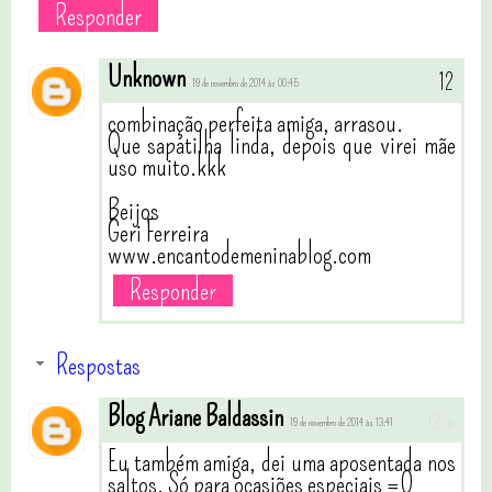
Responder
Unknown
19 de novembro de 2014 às 00:45
combinação perfeita amiga, arrasou.
Que sapatilha linda, depois que virei mãe
uso muito.kkk
Beijos
Geri Ferreira
www.encantodemeninablog.com
Responder
Respostas
Blog Ariane Baldassin
19 de novembro de 2014 às 13:41
Eu também amiga, dei uma aposentada nos
saltos. Só para ocasiões especiais =0