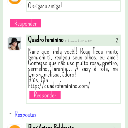
Obrigada amiga!
Responder
Quadro Feminino
18 de novembro de 2014 às 18:44
Nane que linda você!! Rosa ficou muito
bem em ti, realçou seus olhos, eu amei!
Confesso que não uso muito rosa, prefiro,
vermelho, laranja... A zaxy é fofa, me
lembra melissa, adoro!
Bjús, Cih
http://quadrofeminino.com/
Responder
Respostas
Blog Ariane Baldassin