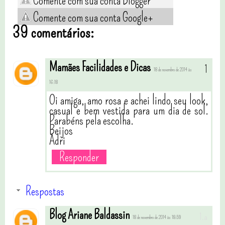
Comente com sua conta Blogger
Comente com sua conta Google+
39 comentários:
Mamães Facilidades e Dicas
18 de novembro de 2014 às
16:18
Oi amiga, amo rosa e achei lindo seu look,
casual e bem vestida para um dia de sol.
Parabéns pela escolha.
Beijos
Adri
Responder
Respostas
Blog Ariane Baldassin
18 de novembro de 2014 às 18:59