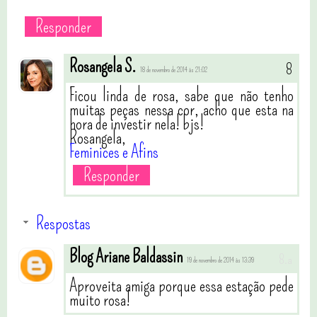
Responder
Rosangela S.
18 de novembro de 2014 às 21:02
Ficou linda de rosa, sabe que não tenho
muitas peças nessa cor, acho que esta na
hora de investir nela! bjs!
Rosangela,
Feminices e Afins
Responder
Respostas
Blog Ariane Baldassin
19 de novembro de 2014 às 13:39
Aproveita amiga porque essa estação pede
muito rosa!