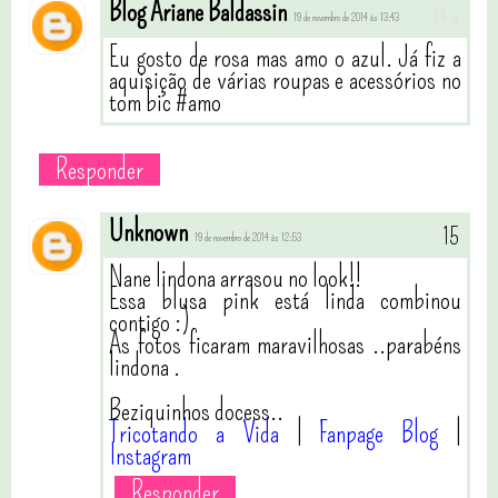
Blog Ariane Baldassin
19 de novembro de 2014 às 13:43
Eu gosto de rosa mas amo o azul. Já fiz a
aquisição de várias roupas e acessórios no
tom bic #amo
Responder
Unknown
19 de novembro de 2014 às 12:53
Nane lindona arrasou no look!!
Essa blusa pink está linda combinou
contigo :)
As fotos ficaram maravilhosas ..parabéns
lindona .
Beziquinhos docess..
Tricotando a Vida
|
Fanpage Blog
|
Instagram
Responder