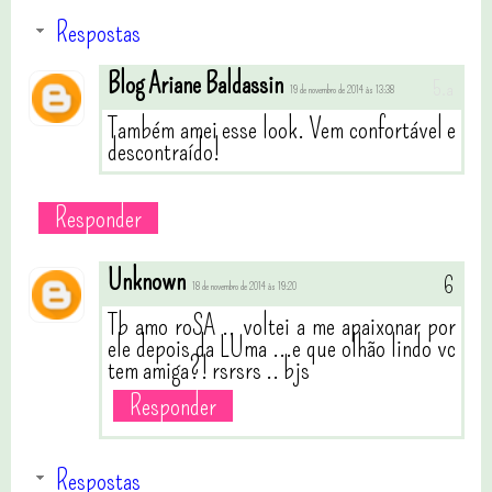
Respostas
Blog Ariane Baldassin
19 de novembro de 2014 às 13:38
Também amei esse look. Vem confortável e
descontraído!
Responder
Unknown
18 de novembro de 2014 às 19:20
Tb amo roSA .. voltei a me apaixonar por
ele depois da LUma ...e que olhão lindo vc
tem amiga?! rsrsrs .. bjs
Responder
Respostas