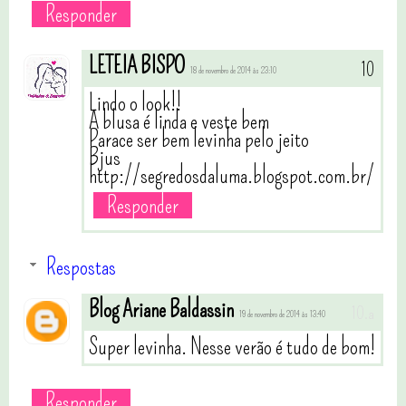
Responder
LETEIA BISPO
18 de novembro de 2014 às 23:10
Lindo o look!!
A blusa é linda e veste bem
Parace ser bem levinha pelo jeito
Bjus
http://segredosdaluma.blogspot.com.br/
Responder
Respostas
Blog Ariane Baldassin
19 de novembro de 2014 às 13:40
Super levinha. Nesse verão é tudo de bom!
Responder