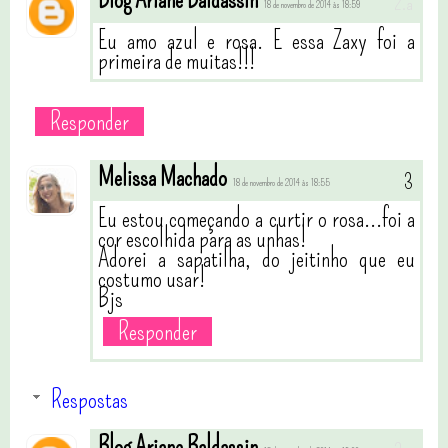
18 de novembro de 2014 às 18:59
Eu amo azul e rosa. E essa Zaxy foi a
primeira de muitas!!!
Responder
Melissa Machado
18 de novembro de 2014 às 18:55
Eu estou começando a curtir o rosa...foi a
cor escolhida para as unhas!
Adorei a sapatilha, do jeitinho que eu
costumo usar!
Bjs
Responder
Respostas
Blog Ariane Baldassin