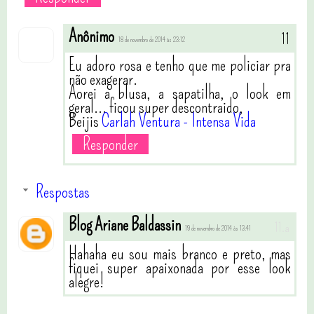
Anônimo
18 de novembro de 2014 às 23:12
Eu adoro rosa e tenho que me policiar pra
não exagerar.
Aorei a blusa, a sapatilha, o look em
geral... ficou super descontraido,
Beijis
Carlah Ventura - Intensa Vida
Responder
Respostas
Blog Ariane Baldassin
19 de novembro de 2014 às 13:41
Hahaha eu sou mais branco e preto, mas
fiquei super apaixonada por esse look
alegre!