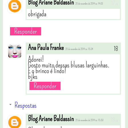
Blog Ariane Baldassin
20 de novembro de 2014 às 14:03
obrigada
Responder
Ana Paula Franke
20 de novembro de 2014 às 15:34
Adorei!
Gosto muito dessas blusas larguinhas.
E o brinco é lindo!
bjks
Responder
Respostas
Blog Ariane Baldassin
20 de novembro de 2014 às 15:50