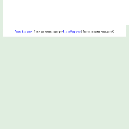
Ariane Baldassin
| Template personalizado por
Elaine Gaspareto
| Todos os direitos reservados ©