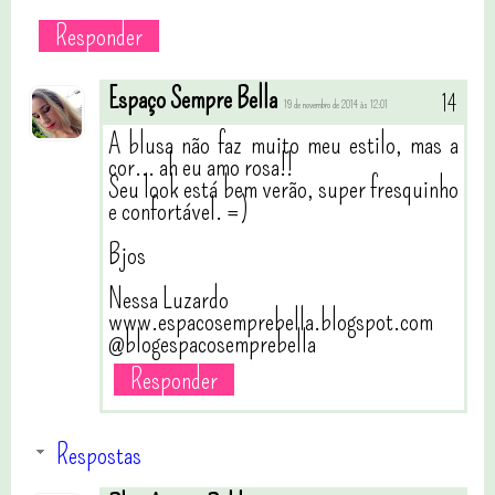
Responder
Espaço Sempre Bella
19 de novembro de 2014 às 12:01
A blusa não faz muito meu estilo, mas a
cor... ah eu amo rosa!!
Seu look está bem verão, super fresquinho
e confortável. =)
Bjos
Nessa Luzardo
www.espacosemprebella.blogspot.com
@blogespacosemprebella
Responder
Respostas