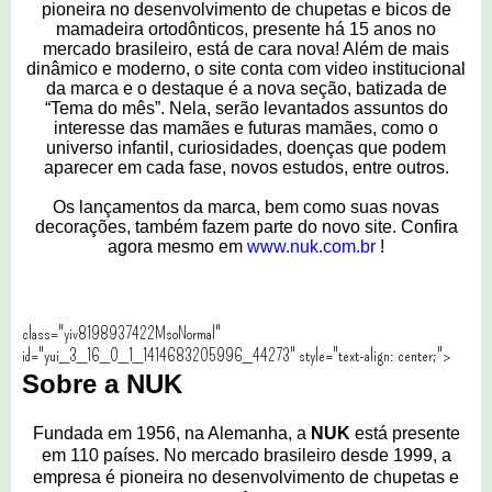
pioneira no desenvolvimento de chupetas e bicos de
mamadeira ortodônticos, presente há 15 anos no
mercado brasileiro
, está de cara nova! Além de mais
dinâmico e moderno, o site conta com video institucional
da marca e o destaque é a nova seção, batizada de
“Tema do mês”. Nela, serão levantados assuntos do
interesse das mamães e futuras mamães, como o
universo infantil, curiosidades, doenças que podem
aparecer em cada fase, novos estudos, entre outros.
Os lançamentos da marca, bem como suas novas
decorações, também fazem parte do novo site. Confira
agora mesmo em
www.nuk.com.br
!
class="yiv8198937422MsoNormal"
id="yui_3_16_0_1_1414683205996_44273" style="text-align: center;">
Sobre a NUK
Fundada em 1956, na Alemanha, a
NUK
está presente
em 110 países. No mercado brasileiro desde 1999, a
empresa é pioneira no desenvolvimento de chupetas e