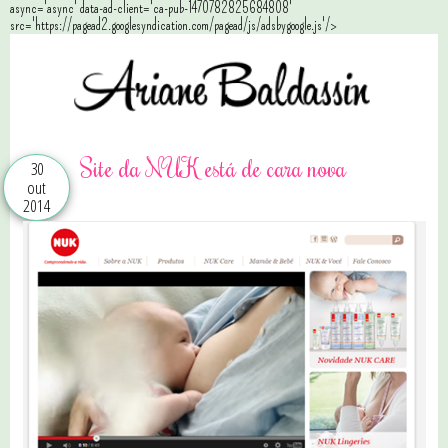
async='async' data-ad-client='ca-pub-1470782825684808'
src='https://pagead2.googlesyndication.com/pagead/js/adsbygoogle.js'/>
Site da NUK está de cara nova
30
out
2014