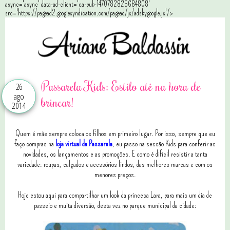
async='async' data-ad-client='ca-pub-1470782825684808'
src='https://pagead2.googlesyndication.com/pagead/js/adsbygoogle.js'/>
Passarela Kids: Estilo até na hora de
26
ago
brincar!
2014
Quem é mãe sempre coloca os filhos em primeiro lugar. Por isso, sempre que eu
faço compras na
loja virtual da Passarela
, eu passo na sessão Kids para conferir as
novidades, os lançamentos e as promoções. E como é difícil resistir a tanta
variedade: roupas, calçados e acessórios lindos, das melhores marcas e com os
menores preços.
Hoje estou aqui para compartilhar um look da princesa Lara, para mais um dia de
passeio e muita diversão, desta vez no parque municipal da cidade: