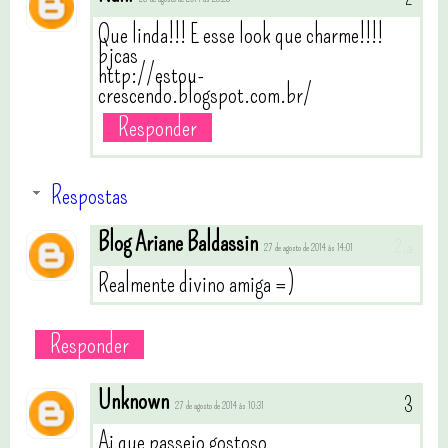
Que linda!!! E esse look que charme!!!!
bjcas
http://estou-
crescendo.blogspot.com.br/
Responder
Respostas
Blog Ariane Baldassin
27 de agosto de 2014 às 14:01
Realmente divino amiga =)
Responder
Unknown
27 de agosto de 2014 às 10:31
Ai que passeio gostoso.