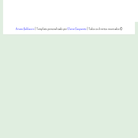
Ariane Baldassin
| Template personalizado por
Elaine Gaspareto
| Todos os direitos reservados ©