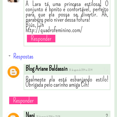
A Lara tá uma princesa estilosa! O
conjunto é bonito e confortável, perfeito
para que ela possa se divertir. Ah,
parabéns pelo niver dessa fofura!
Bjús, Cih
http://quadrofeminino.com/
Responder
Respostas
Blog Ariane Baldassin
26 de agosto de 2014 às 22:14
Realmente ela está esbanjando estilo!
Obrigada pelo carinho amiga Cih!
Responder
Nani
26 de agosto de 2014 às 23:28