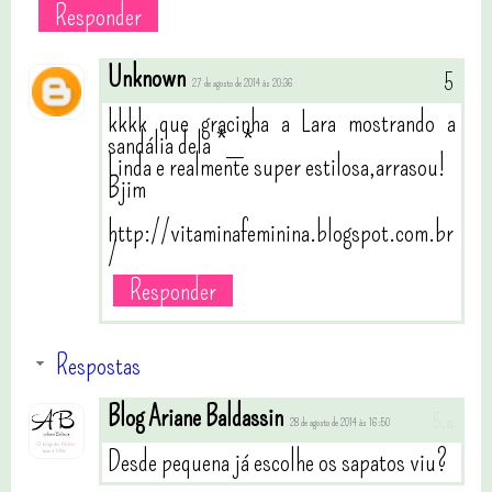
Responder
Unknown
27 de agosto de 2014 às 20:36
kkkk que gracinha a Lara mostrando a
sandália dela *_*
Linda e realmente super estilosa,arrasou!
Bjim
http://vitaminafeminina.blogspot.com.br
/
Responder
Respostas
Blog Ariane Baldassin
28 de agosto de 2014 às 16:50
Desde pequena já escolhe os sapatos viu?