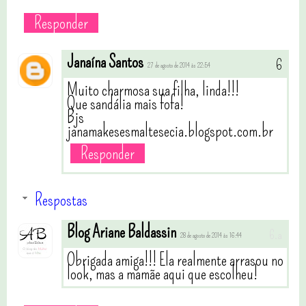
Responder
Janaína Santos
27 de agosto de 2014 às 22:54
Muito charmosa sua filha, linda!!!
Que sandália mais fofa!
Bjs
janamakesesmaltesecia.blogspot.com.br
Responder
Respostas
Blog Ariane Baldassin
28 de agosto de 2014 às 16:44
Obrigada amiga!!! Ela realmente arrasou no
look, mas a mamãe aqui que escolheu!