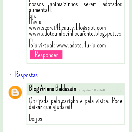
nossos animaizinhos serem adotados
aumenta!!!
bjs
Flavia
www.secret4beauty.blogspot.com
www.adoteumfocinhocarente.blogspot.co
m
loja virtual: www.adote.iluria.com
Responder
Respostas
Blog Ariane Baldassin
27 de agosto de 2014 às 15:30
Obrigada pelo carinho e pela visita. Pode
deixar que ajudarei!
beijos