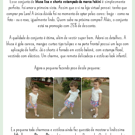
Esse conjunto de
blusa lisa e shorts estampado da marca Fakini
é simplesmente
perfeito. Foi amor a primeira vista. Assim que o vi na loja virtual pensei: tenho que
comprar pra Lara! A única dúvida foi no momento de optar pelas cores: bege - como na
foto - ou o roxo, igualmente lindo. Quem sabe na próxima compra? Aliás, o conjunto
está na promoção com 25% de desconto.
A qualidade do conjunto é ótima, além de vestir super bem. Adorei os detalhes. A
blusa é gola careca, mangas curtas tipo tulipas e na parte frontal possui um laço com
aplicação de hotfix. Já o shorts é forrado em estilo balonê, com estampa floral,
vestindo com elástico. Um charme, que remete delicadeza e estilo ao look infantil.
Agora a pequena fazendo pose desde pequena:
E a pequena toda charmosa e estilosa ainda faz questão de mostrar a lindíssima