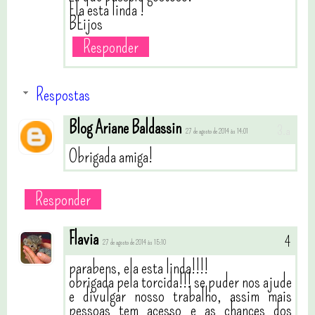
Ela esta linda !
BEijos
Responder
Respostas
Blog Ariane Baldassin
27 de agosto de 2014 às 14:01
Obrigada amiga!
Responder
Flavia
27 de agosto de 2014 às 15:10
parabens, ela esta linda!!!!
obrigada pela torcida!!! se puder nos ajude
e divulgar nosso trabalho, assim mais
pessoas tem acesso e as chances dos