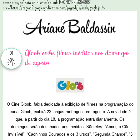
async='async' data-ad-client='ca-pub-1470782825684808'
src='https://pagead2.googlesyndication.com/pagead/js/adsbygoogle.js'/>
Gloob exibe filmes inéditos nos domingos
01
ago
de agosto
2014
O Cine Gloob, faixa dedicada à exibição de filmes na programação do
canal Gloob, exibirá 23 longas-metragens em agosto. A novidade é
que, a partir do dia 18, a programação entra diariamente. Os
domingos serão destinados aos inéditos. São eles: “Abner, o Cão
Invisível”, “Cachinhos Dourados e os 3 ursos”, “Segunda Chance”, “3