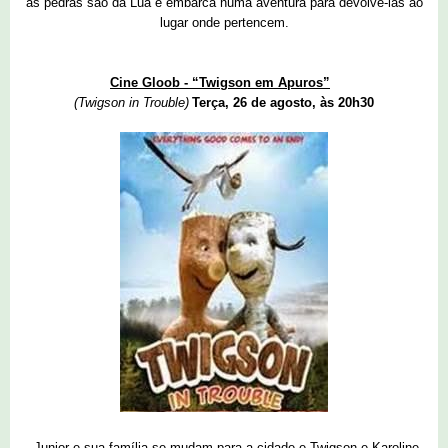
as pedras são da Lua e embarca numa aventura para devolvê-las ao
lugar onde pertencem.
Cine Gloob - “Twigson em Apuros”
(Twigson in Trouble)
Terça, 26 de agosto, às 20h30
Junior e sua família se mudam para a cidade e Twigson e Karoline