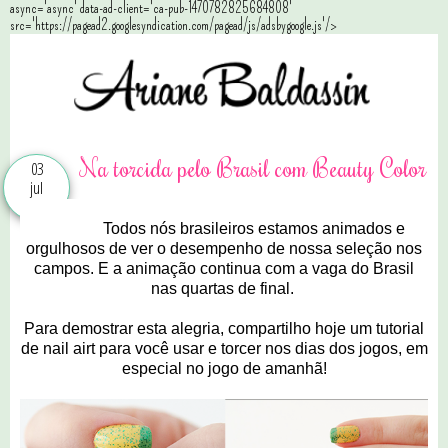
async='async' data-ad-client='ca-pub-1470782825684808'
src='https://pagead2.googlesyndication.com/pagead/js/adsbygoogle.js'/>
Na torcida pelo Brasil com Beauty Color
03
jul
2014
Todos nós brasileiros estamos animados e
orgulhosos de ver o desempenho de nossa seleção nos
campos. E a animação continua c
om a vaga do Brasil
nas quartas de final.
Para demostrar esta alegria, compartilho hoje um tutorial
de nail airt para você usar e torcer nos dias dos jogos, em
especial no jogo de amanhã!