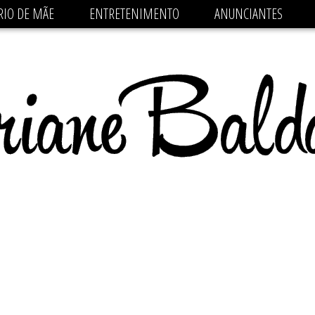
 src='https://pagead2.googlesyndication.com/pagead/js/
RIO DE MÃE
ENTRETENIMENTO
ANUNCIANTES