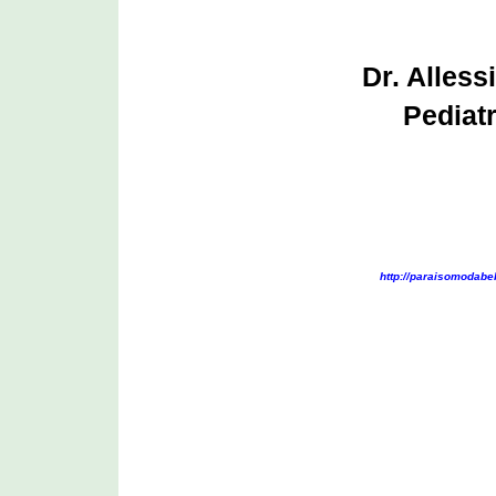
Dr. Alless
Pediat
http://paraisomodabeb