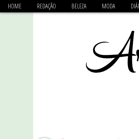
async='async' data-ad-client='ca-pub-1470782825684808'
HOME
REDAÇÃO
BELEZA
MODA
DIÁ