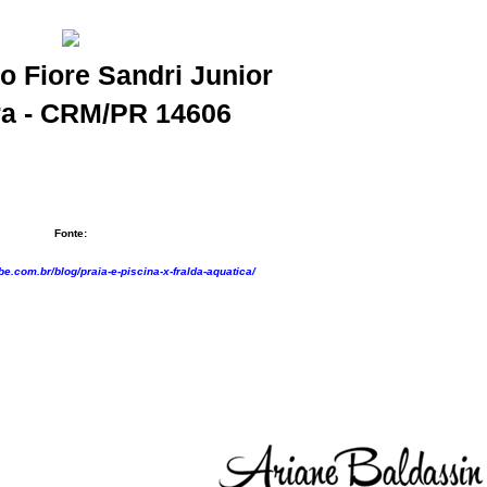
io Fiore Sandri Junior
ra - CRM/PR 14606
Fonte:
e.com.br/blog/praia-e-piscina-x-fralda-aquatica/