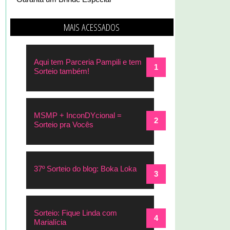
MAIS ACESSADOS
Aqui tem Parceria Pampili e tem
Sorteio também!
MSMP + InconDYcional =
Sorteio pra Vocês
37º Sorteio do blog: Boka Loka
Sorteio: Fique Linda com
Marialícia