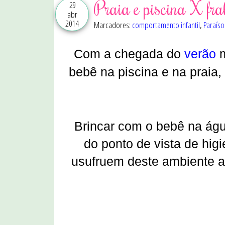
Praia e piscina X fr
29
abr
2014
Marcadores:
comportamento infantil
,
Paraís
Com a chegada do
verão
m
bebê na piscina e na praia
Brincar com o bebê na águ
do ponto de vista de hig
usufruem deste ambiente a 