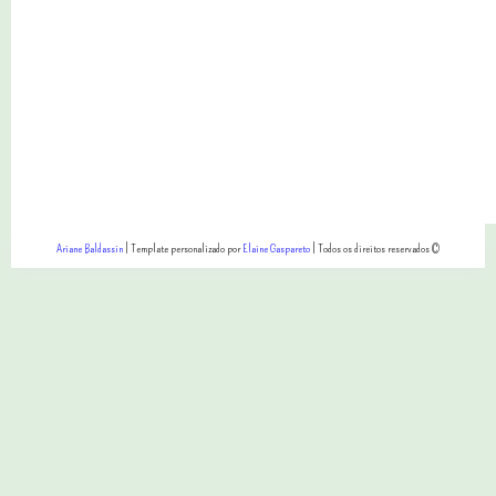
Ariane Baldassin
| Template personalizado por
Elaine Gaspareto
| Todos os direitos reservados ©