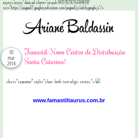
async='async' data-ad-client='ca-pub-1470782825684808'
src='https://pagead2.googlesyndication.com/pagead/js/adsbygoogle.js'/>
Famastil: Novo Centro de Distribuição
03
mar
Santa Catarina!
2014
class="separator" style="clear: both; text-align: center;">
www.famastiltaurus.com.br