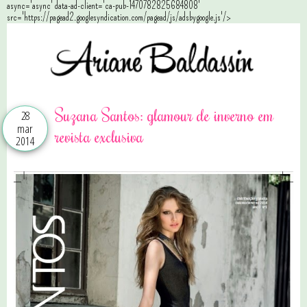
async='async' data-ad-client='ca-pub-1470782825684808'
src='https://pagead2.googlesyndication.com/pagead/js/adsbygoogle.js'/>
Suzana Santos: glamour de inverno em
28
mar
revista exclusiva
2014