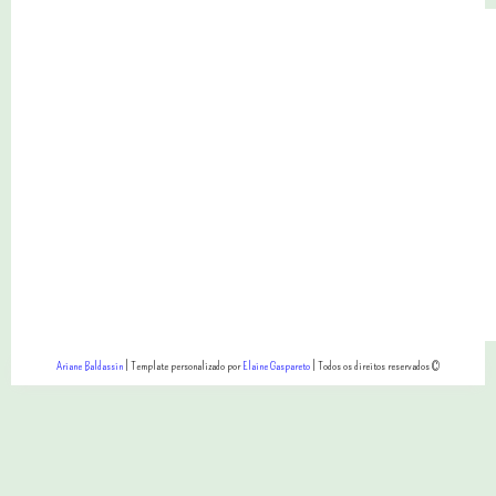
web
Ariane Baldassin
| Template personalizado por
Elaine Gaspareto
| Todos os direitos reservados ©