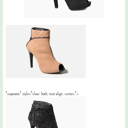
"separator" style="clear: both; text-align: center;">