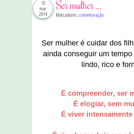
Ser mulher ...
10
mar
2014
Marcadores:
comemoração
Ser mulher é cuidar dos filh
ainda conseguir um tempo 
lindo, rico e fo
É compreender, ser m
É elogiar, sem mu
É viver intensament