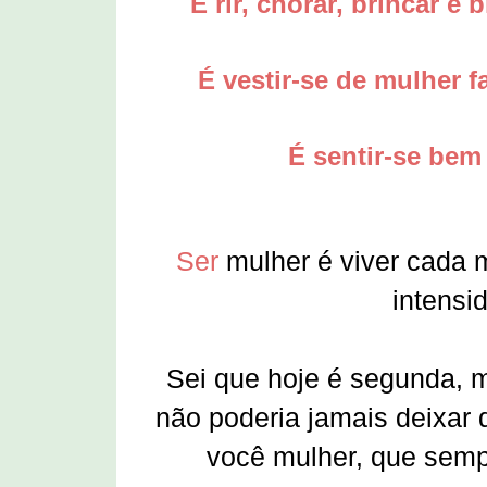
É rir, chorar, brincar 
É vestir-se de mulher 
É sentir-se bem
Ser
mulher é viver cada 
intensi
Sei que hoje é segunda, m
não poderia jamais deixa
você mulher, que semp