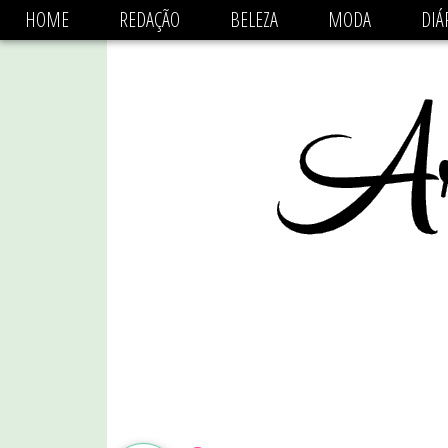
async='async' data-ad-client='ca-pub-1470782825684808'
HOME
REDAÇÃO
BELEZA
MODA
DIÁ