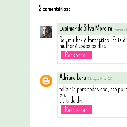
2 comentários:
Lucimar da Silva Moreira
10 de março de
Ser mulher é fantástico, feliz 
mulher é todos os dias.
Responder
Adriana Lara
12 de março de 2014 às 10:26
feliz dia para todas nós, até po
bjs
tititi da dri
Responder