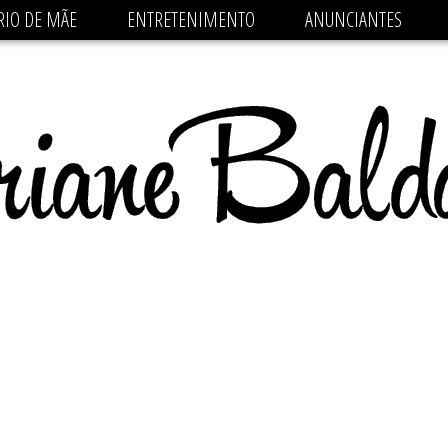
 src='https://pagead2.googlesyndication.com/pagead/js/
RIO DE MÃE
ENTRETENIMENTO
ANUNCIANTES