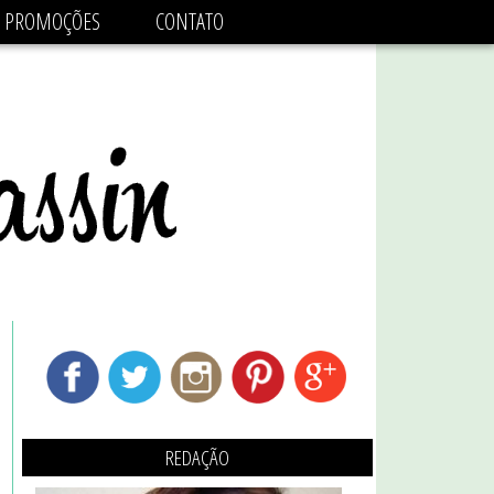
adsbygoogle.js'/>
PROMOÇÕES
CONTATO
REDAÇÃO