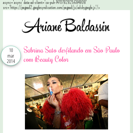
async='async' data-ad-client='ca-pub-1470782825684808'
src='https://pagead2.googlesyndication.com/pagead/js/adsbygoogle.js'/>
Sabrina Sato desfilando em São Paulo
10
mar
com Beauty Color
2014