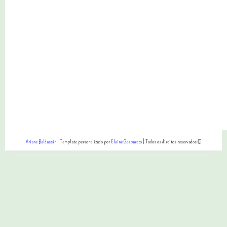
Ariane Baldassin
| Template personalizado por
Elaine Gaspareto
| Todos os direitos reservados ©