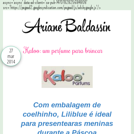
async='async' data-ad-client='ca-pub-1470782825684808'
src='https://pagead2.googlesyndication.com/pagead/js/adsbygoogle.js'/>
Kaloo: um perfume para brincar
27
mar
2014
Com embalagem de
coelhinho, Liliblue é ideal
para presentear
as meninas
durante a Páscoa