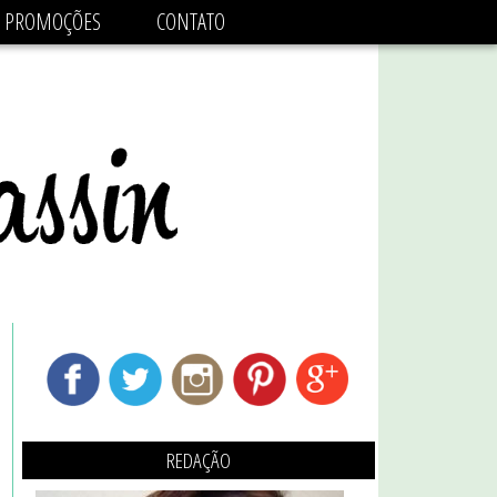
adsbygoogle.js'/>
PROMOÇÕES
CONTATO
REDAÇÃO