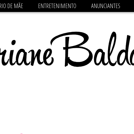
 src='https://pagead2.googlesyndication.com/pagead/js/
RIO DE MÃE
ENTRETENIMENTO
ANUNCIANTES