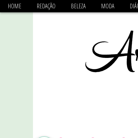
async='async' data-ad-client='ca-pub-1470782825684808'
HOME
REDAÇÃO
BELEZA
MODA
DIÁ