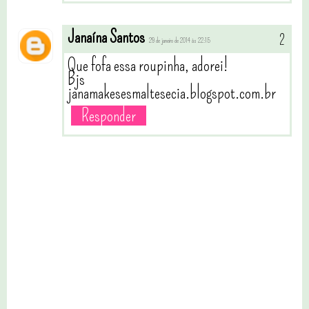
Janaína Santos
29 de janeiro de 2014 às 22:15
Que fofa essa roupinha, adorei!
Bjs
janamakesesmaltesecia.blogspot.com.br
Responder