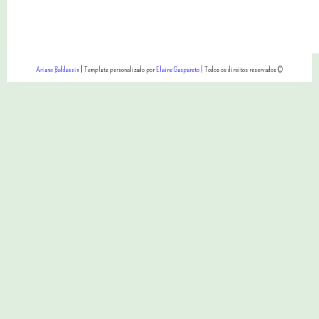
Ariane Baldassin
| Template personalizado por
Elaine Gaspareto
| Todos os direitos reservados ©