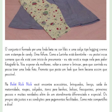
O conjunto é formado por uma linda bata na cor lilás e uma calça tipo legging creme
com estampa de candy. Uma fofura. Como a Larinha está doentinha - eu postei essa
semana que ela está com início de pneumonia - eu não vesti a roupa nela para poder
fotografá-la. Vou esperar ela melhorar, voltar a comer e brincar, para que sorrindo eu
possa tirar uma linda foto. Prometo que posto um look que bem bacana assim que
possível.
Na
Bebê Rick Nick
você encontra acessórios, brinquedos, berço, saída de
maternidade, roupas, calçados, itens para banhos, bolsas, frasqueiras, primeiros
passos e muitas novidades além de um atendimento diferenciado e especial. Os
preços são justos e as condições para pagamentos facilitadas. Como mãe compartilho
a dica!