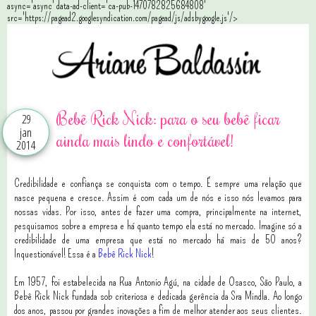
async='async' data-ad-client='ca-pub-1470782825684808'
src='https://pagead2.googlesyndication.com/pagead/js/adsbygoogle.js'/>
Bebê Rick Nick: para o seu bebê ficar
29
jan
ainda mais lindo e confortável!
2014
Credibilidade e confiança se conquista com o tempo. É sempre uma relação que
nasce pequena e cresce. Assim é com cada um de nós e isso nós levamos para
nossas vidas. Por isso, antes de fazer uma compra, principalmente na internet,
pesquisamos sobre a empresa e há quanto tempo ela está no mercado. Imagine só a
credibilidade de uma empresa que está no mercado há mais de 50 anos?
Inquestionável! Essa é a
Bebê Rick Nick
!
Em 1957, foi estabelecida na Rua Antonio Agú, na cidade de Osasco, São Paulo, a
Bebê Rick Nick fundada sob criteriosa e dedicada gerência da Sra Mindla. Ao longo
dos anos, passou por grandes inovações a fim de melhor atender aos seus clientes.