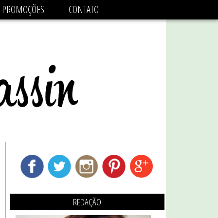
adsbygoogle.js'/>
PROMOÇÕES
CONTATO
REDAÇÃO