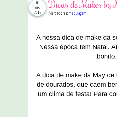
Dicas de Makes by 
06
dez
2013
Marcadores:
maquiagem
A nossa dica de make da se
Nessa época tem Natal, An
bonito,
A dica de make da May de 
de dourados, que caem be
um clima de festa! Para co