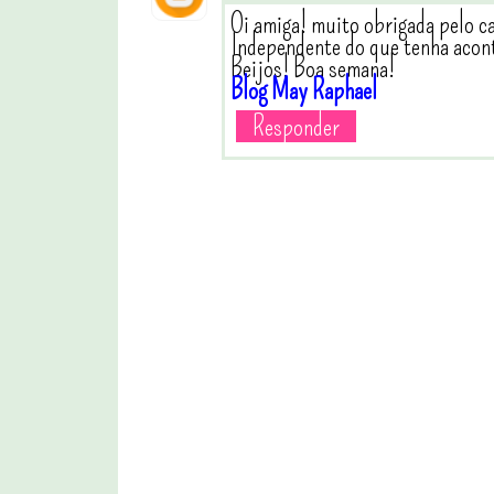
Oi amiga! muito obrigada pelo c
Independente do que tenha acont
Beijos! Boa semana!
Blog May Raphael
Responder