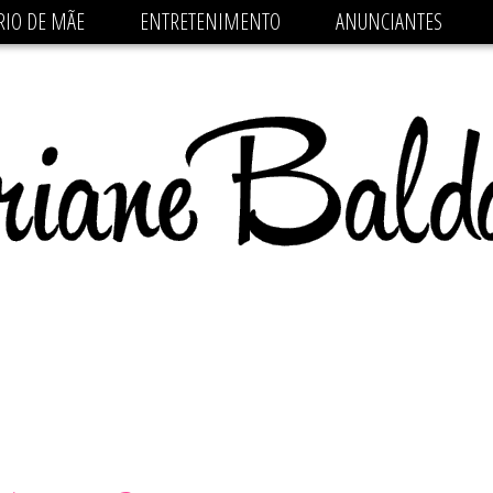
 src='https://pagead2.googlesyndication.com/pagead/js/
RIO DE MÃE
ENTRETENIMENTO
ANUNCIANTES