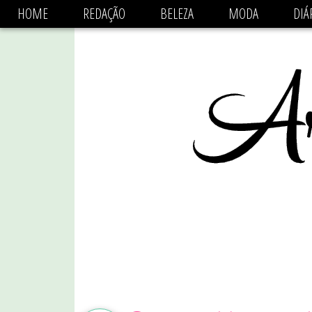
async='async' data-ad-client='ca-pub-1470782825684808'
HOME
REDAÇÃO
BELEZA
MODA
DIÁ