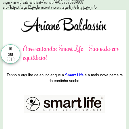
async='async' data-ad-client='ca-pub-1470782825684808'
src='https://pagead2.googlesyndication.com/pagead/js/adsbygoogle.js'/>
Apresentando: Smart Life - Sua vida em
01
out
equilíbrio!
2013
Tenho o orgulho de anunciar que a
Smart Life
é a mais nova parceira
do cantinho sonho: