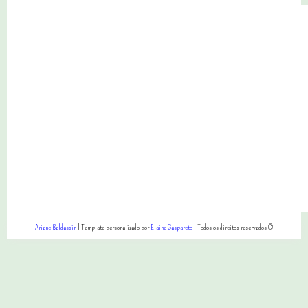
Ariane Baldassin
| Template personalizado por
Elaine Gaspareto
| Todos os direitos reservados ©