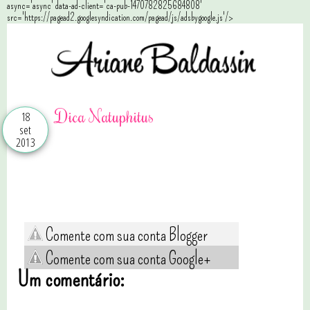
async='async' data-ad-client='ca-pub-1470782825684808'
src='https://pagead2.googlesyndication.com/pagead/js/adsbygoogle.js'/>
Dica Natuphitus
18
set
2013
Comente com sua conta Blogger
Comente com sua conta Google+
Um comentário: