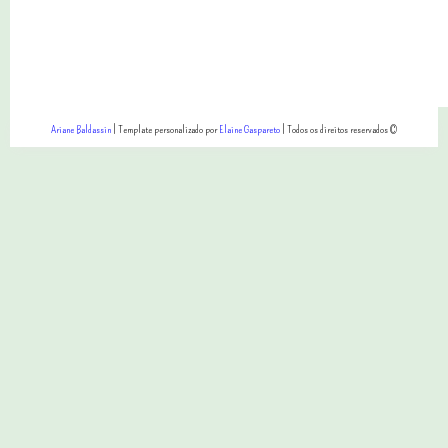
Ariane Baldassin
| Template personalizado por
Elaine Gaspareto
| Todos os direitos reservados ©