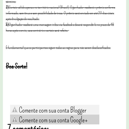
término.
2)
Sorteio válido apenas no território nacional (Brasil). O ganhador receberá o prêmio conforme
informado, sem ônus e sem possibilidade de troca. O prêmio será enviado em até 20 dias úteis
após divulgação do resultado.
3)
O ganhador receberá uma mensagem inbox via facebook e deverá respondê-lo no prazo de 48
horas após o envio, caso contrário o sorteio será refeito.
É fundamental que os participantes sigam todas as regras para não serem desclassificados.
Boa Sorte!
Comente com sua conta Blogger
Comente com sua conta Google+
7 comentários: