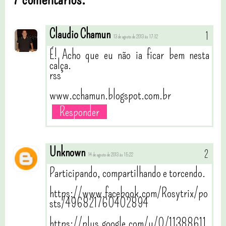
Claudio Chamun
13 de agosto de 2013 às 17:12
É! Acho que eu não ia ficar bem nesta
calça.
rss
www.cchamun.blogspot.com.br
Responder
Unknown
14 de agosto de 2013 às 15:22
Participando, compartilhando e torcendo.
https://www.facebook.com/Rosytrix/po
sts/496821760402894
https://plus.google.com/u/0/11388611