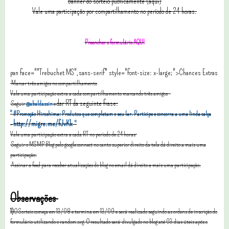
banner do sorteio publicamente (aqui)
Vale uma participação por compartilhamento no período de 24 horas.
Preencher o formulário
AQUI
pan face=""Trebuchet MS",sans-serif" style="font-size: x-large;">Chances Extras
Marcar três amigos no compartilhamento
Vale uma participação extra a cada compartilhamento marcando três amigos
dar RT da seguinte frase:
Seguir
@abaldassin
e
" #Promoção Hiroshima
: Produtos que completam o seu lar. Participe e concorra a uma linda calça
http://migre.me/fJvKk
-
"
Vale uma participação extra a cada RT no período de 24 horas
Seguir o MSMP Blog pelo google connect no canto superior direito da tela dá direito a mais uma
participação.
Assinar a feed para receber atualizações do blog no email dá
direito a mais uma participação.
Observações
1)
O Sorteio começa em 13/08 e termina em 13/09 e será realizado seguindo as ordens de inscrição do
formulário utilizando o random.org. O resultado será divulgado no blog até 03 dias úteis após o