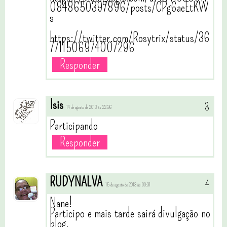
0848650397896/posts/CPg6aeEtKW
s
https://twitter.com/Rosytrix/status/36
7711506974007296
Responder
Isis
14 de agosto de 2013 às 22:36
Participando
Responder
RUDYNALVA
15 de agosto de 2013 às 00:31
Nane!
Participo e mais tarde sairá divulgação no
blog.