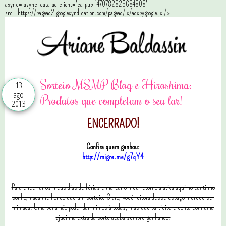
async='async' data-ad-client='ca-pub-1470782825684808'
src='https://pagead2.googlesyndication.com/pagead/js/adsbygoogle.js'/>
Sorteio MSMP Blog e Hiroshima:
13
ago
Produtos que completam o seu lar!
2013
ENCERRADO!
Confira quem ganhou:
http://migre.me/g7qY4
Para encerrar os meus dias de férias e marcar o meu retorno a ativa aqui no cantinho
sonho, nada melhor do que um sorteio. Claro, você leitora desse espaço merece ser
mimada. Uma pena não poder dar mimos à todas, mas que participa e conta com uma
ajudinha extra da sorte acaba sempre ganhando.