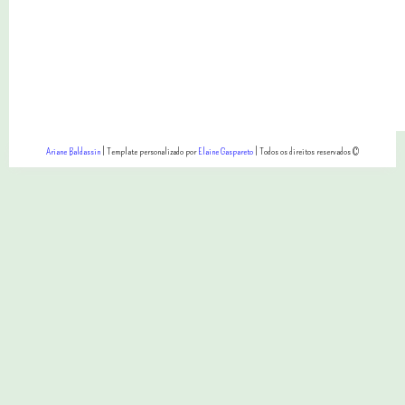
Ariane Baldassin
| Template personalizado por
Elaine Gaspareto
| Todos os direitos reservados ©