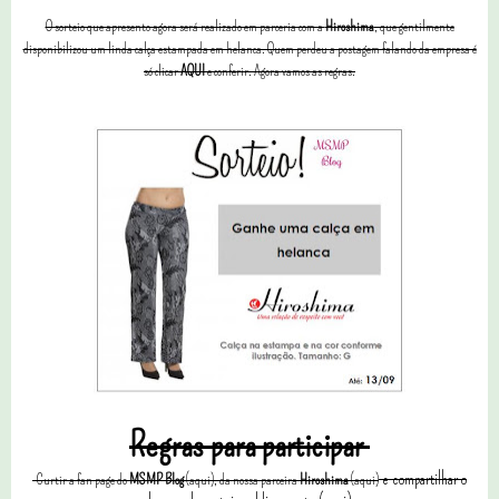
O sorteio que apresento agora será realizado em parceria com a
Hiroshima
, que gentilmente
disponibilizou um linda calça estampada em helanca. Quem perdeu a postagem falando da empresa é
só clicar
AQUI
e conferir. Agora vamos as regras.
Regras para participar
e compartilhar o
Curtir a fan page do
MSMP
Blog
(aqui), da nossa parceira
Hiroshima
(aqui)