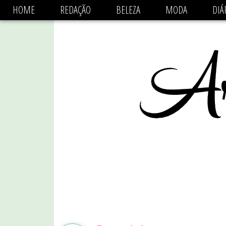
async='async' data-ad-client='ca-pub-1470782825684808'
HOME
REDAÇÃO
BELEZA
MODA
DIÁ