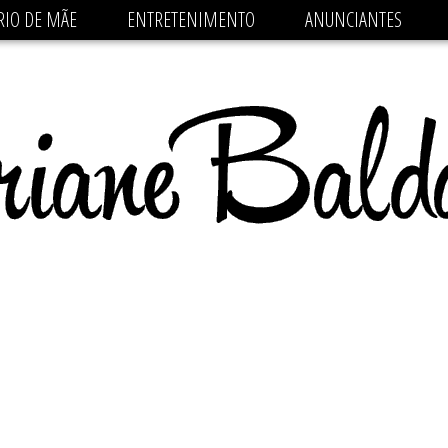
 src='https://pagead2.googlesyndication.com/pagead/js/
RIO DE MÃE
ENTRETENIMENTO
ANUNCIANTES