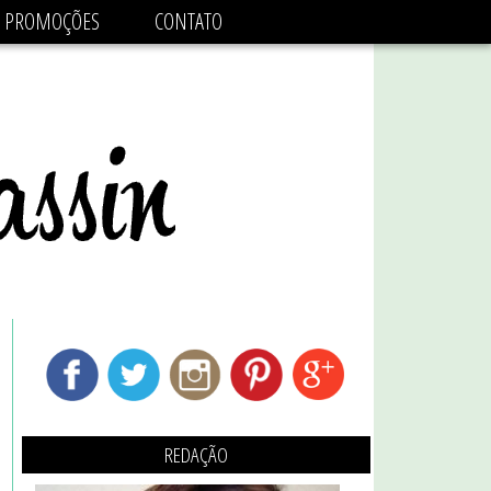
adsbygoogle.js'/>
PROMOÇÕES
CONTATO
REDAÇÃO