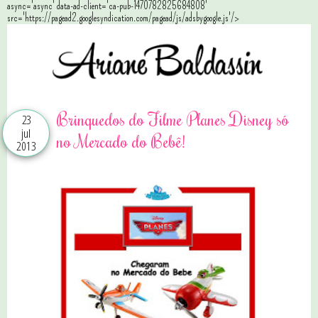
async='async' data-ad-client='ca-pub-1470782825684808'
src='https://pagead2.googlesyndication.com/pagead/js/adsbygoogle.js'/>
Brinquedos do Filme Planes Disney só
23
jul
no Mercado do Bebê!
2013