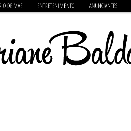
 src='https://pagead2.googlesyndication.com/pagead/js/
RIO DE MÃE
ENTRETENIMENTO
ANUNCIANTES