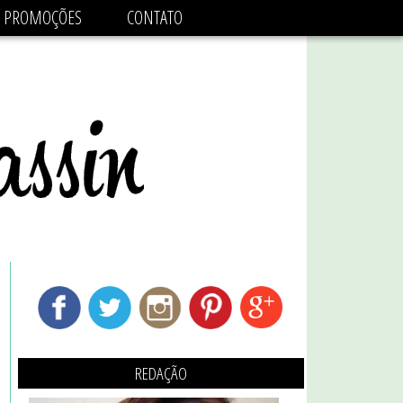
adsbygoogle.js'/>
PROMOÇÕES
CONTATO
REDAÇÃO