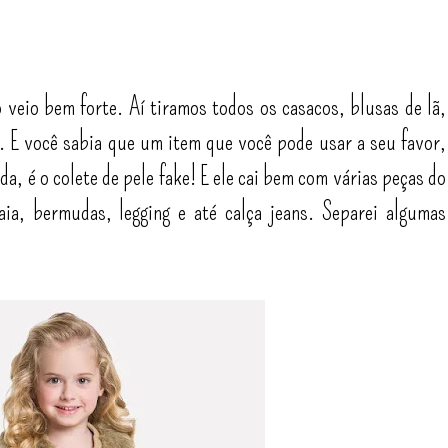
o veio bem forte. Aí tiramos todos os casacos, blusas de lã,
o. E você sabia que um item que você pode usar a seu favor,
a, é o colete de pele fake! E ele cai bem com várias peças do
ia, bermudas, legging e até calça jeans. Separei algumas