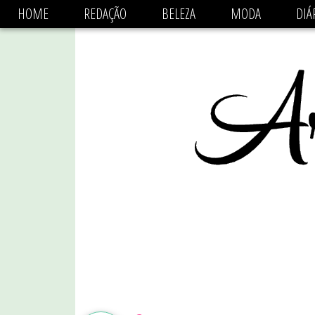
async='async' data-ad-client='ca-pub-1470782825684808'
HOME
REDAÇÃO
BELEZA
MODA
DIÁ