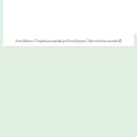
Ariane Baldassin
| Template personalizado por
Elaine Gaspareto
| Todos os direitos reservados ©