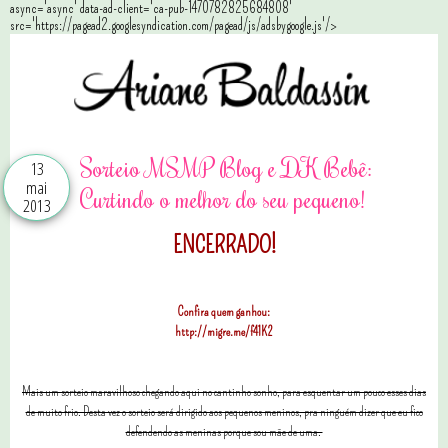
async='async' data-ad-client='ca-pub-1470782825684808'
src='https://pagead2.googlesyndication.com/pagead/js/adsbygoogle.js'/>
Sorteio MSMP Blog e DK Bebê:
13
mai
Curtindo o melhor do seu pequeno!
2013
ENCERRADO!
Confira quem ganhou:
http://migre.me/f41K2
Mais um sorteio maravilhoso chegando aqui no cantinho sonho, para esquentar um pouco esses dias
de muito frio. Desta vez o sorteio será dirigido aos pequenos meninos, pra ninguém dizer que eu fico
defendendo as meninas porque sou mãe de uma.