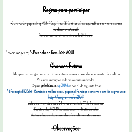
Regras para participar
Curtir a fan page do blog MSMP (aqui), da DK Bebê (aqui) e compartilhar o banner do sorteio
publicamente (aqui).
Vale um compartilhamento a cada 24 horas.
"color: magenta;">
Preencher o formulário
AQUI
Chances Extras
Marque cinco amigos no compartilhamento do banner e preencha novamente o formulário.
Vale uma inscrição a cada cinco amigos indicados.
Seguir
@abaldassin
e
@DKBebe
e dar RT da seguinte frase:
" #Promoção DK Bebê - Curtindo o melhor do seu pequeno! Participe e concorra a um kit de produtos:
http://migre.me/ex2Ol
"
Vale uma inscrição a cada 24 horas através do RT da frase acima.
Seguir o blog MSMP no canto superior direito da tela.
Assine a feed do blog e preencha o formulário mais uma vez.
Observações