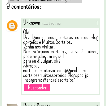
9 comentários:
Unknown
14 de maio de 2013 às 08:04
Olá!
Divulguei os seus sorteios no meu blog
Sorteios e Muitos Sorteios.
Venha nos visitar.
Nos próximos sorteios, si você quiser,
pode mandar um e-mail
para eu divulgar, ok?
Abraços,
sorteiosemuitosorteios@gmail.com
sorteiosemuitossorteios.blogspot.jp
Instagram: @andreiasorteios
Responder