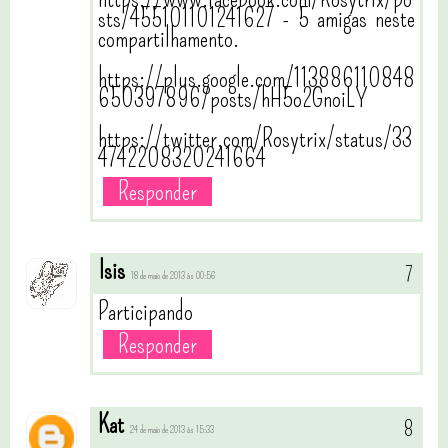
sts/455101101241627 - 5 amigas neste
compartilhamento.
https://plus.google.com/113886110848
650397896/posts/hH5o2GnoiLY
https://twitter.com/Rosytrix/status/33
4742208320241664
Responder
Isis
18 de maio de 2013 às 00:56
Participando
Responder
Kat
24 de maio de 2013 às 15:33