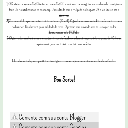
1)
O Sorteio começa em 13/05 e termina em 13/06 e será realizado seguindo as ordens de inscrição do
formulário utilizando o random.org. O resultado será divulgado no blog até 03 dias úteis após o
término.
2)
Sorteio válido apenas no território nacional (Brasil). O ganhador receberá o kit conforme ilustrado
no banner. Não haverá possibilidade de troca. O prêmio será enviado sem ônus ao ganhador
diretamente pela DK Bebê.
3)
O ganhador receberá uma mensagem inbox via facebook e deverá respondê-lo no prazo de 48 horas
após o envio, caso contrário o sorteio será refeito.
É fundamental que os participantes sigam todas as regras para não serem desclassificados.
Boa Sorte!
Comente com sua conta Blogger
Comente com sua conta Google+