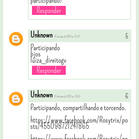
participando!
Responder
Unknown
14 de maio de 2013 às 21:07
Participando
bjos
luiza_direitogv
Responder
Unknown
15 de maio de 2013 às 15:51
Participando, compartilhando e torcendo.
https://www.facebook.com/Rosytrix/po
sts/455098721241865
https://www.facebook.com/Rosytrix/po