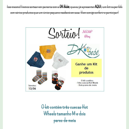
Isso mesmo! Iremos sortear em parceria com a
DK Bebê
, que eu já apresentei
AQUI
, um kit super fofo
com vários produtos que um único pequeno receberá em casa. Vem comigo conferir e participar!
O kit contém três cuecas Hot
Wheels tamanho M e dois
pares de meia