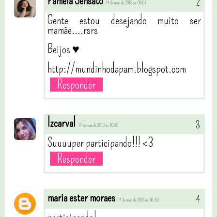
Pamela Sensato
14 de maio de 2013 às 09:07
Gente estou desejando muito ser
mamãe....rsrs
Beijos ♥
http://mundinhodapam.blogspot.com
Responder
lzcarval
14 de maio de 2013 às 10:30
Suuuuper participando!!! <3
Responder
maria ester moraes
14 de maio de 2013 às 16:53