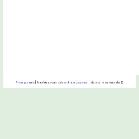
Ariane Baldassin
| Template personalizado por
Elaine Gaspareto
| Todos os direitos reservados ©