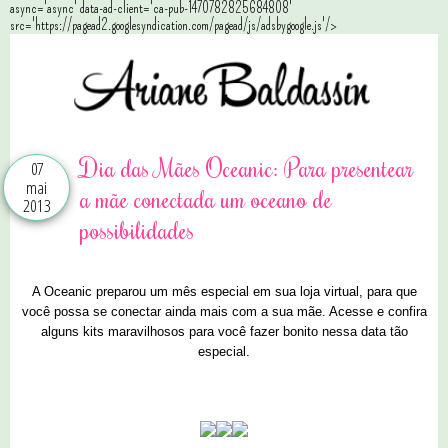
async='async' data-ad-client='ca-pub-1470782825684808'
src='https://pagead2.googlesyndication.com/pagead/js/adsbygoogle.js'/>
Dia das Mães Oceanic: Para presentear
07
mai
a mãe conectada um oceano de
2013
possibilidades
A Oceanic preparou um mês especial em sua loja virtual, para que
você possa se conectar ainda mais com a sua mãe. Acesse e confira
alguns kits maravilhosos para você fazer bonito nessa data tão
especial.