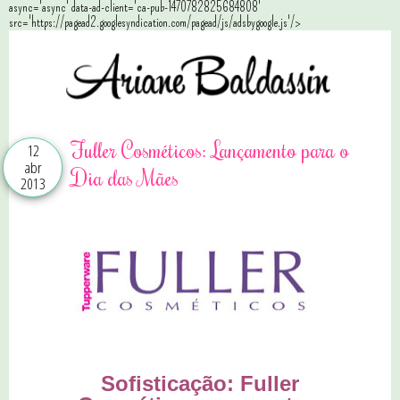
async='async' data-ad-client='ca-pub-1470782825684808'
src='https://pagead2.googlesyndication.com/pagead/js/adsbygoogle.js'/>
Fuller Cosméticos: Lançamento para o
12
abr
Dia das Mães
2013
Sofisticação: Fuller