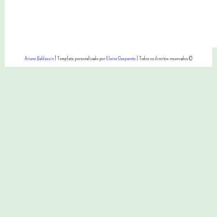
Ariane Baldassin
| Template personalizado por
Elaine Gaspareto
| Todos os direitos reservados ©