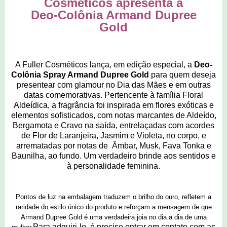
Cosméticos apresenta a
Deo-Colônia Armand Dupree
Gold
A Fuller Cosméticos lança, em edição especial, a
Deo-
Colônia Spray Armand Dupree Gold
para quem deseja
presentear com glamour no Dia das Mães e em outras
datas comemorativas. Pertencente à família Floral
Aldeídica, a fragrância foi inspirada em flores exóticas e
elementos sofisticados, com notas marcantes de Aldeído,
Bergamota e Cravo na saída, entrelaçadas com acordes
de Flor de Laranjeira, Jasmim e Violeta, no corpo, e
arrematadas por notas de Âmbar, Musk, Fava Tonka e
Baunilha, ao fundo. Um verdadeiro brinde aos sentidos e
à personalidade feminina.
Pontos de luz na embalagem traduzem o brilho do ouro, refletem a
raridade do estilo único do produto e reforçam a mensagem de que
Armand Dupree Gold é uma verdadeira joia no dia a dia de uma
P
ara adquiri-lo, é preciso entrar em contato com as