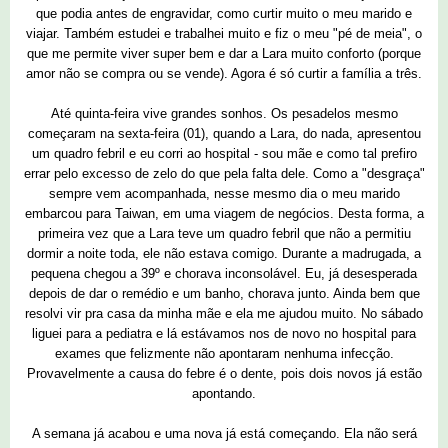
que podia antes de engravidar, como curtir muito o meu marido e
viajar. Também estudei e trabalhei muito e fiz o meu "pé de meia", o
que me permite viver super bem e dar a Lara muito conforto (porque
amor não se compra ou se vende). Agora é só curtir a família a três.
Até quinta-feira vive grandes sonhos. Os pesadelos mesmo
começaram na sexta-feira (01), quando a Lara, do nada, apresentou
um quadro febril e eu corri ao hospital - sou mãe e como tal prefiro
errar pelo excesso de zelo do que pela falta dele. Como a "desgraça"
sempre vem acompanhada, nesse mesmo dia o meu marido
embarcou para Taiwan, em uma viagem de negócios. Desta forma, a
primeira vez que a Lara teve um quadro febril que não a permitiu
dormir a noite toda, ele não estava comigo. Durante a madrugada, a
pequena chegou a 39º e chorava inconsolável. Eu, já desesperada
depois de dar o remédio e um banho, chorava junto. Ainda bem que
resolvi vir pra casa da minha mãe e ela me ajudou muito. No sábado
liguei para a pediatra e lá estávamos nos de novo no hospital para
exames que felizmente não apontaram nenhuma infecção.
Provavelmente a causa do febre é o dente, pois dois novos já estão
apontando.
A semana já acabou e uma nova já está começando. Ela não será