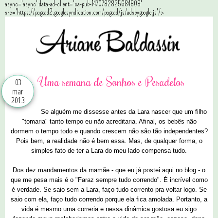
async='async' data-ad-client='ca-pub-1470782825684808'
src='https://pagead2.googlesyndication.com/pagead/js/adsbygoogle.js'/>
Uma semana de Sonhos e Pesadelos
03
mar
2013
Se alguém me dissesse antes da Lara nascer que um filho
"tomaria" tanto tempo eu não acreditaria. Afinal, os bebês não
dormem o tempo todo e quando crescem não são tão independentes?
Pois bem, a realidade não é bem essa. Mas, de qualquer forma, o
simples fato de ter a Lara do meu lado compensa tudo.
Dos dez mandamentos da mamãe - que eu já postei aqui no blog - o
que me pesa mais é o "Faraz sempre tudo correndo". É incrível como
é verdade. Se saio sem a Lara, faço tudo corrento pra voltar logo. Se
saio com ela, faço tudo correndo porque ela fica amolada. Portanto, a
vida é mesmo uma correria e nessa dinâmica gostosa eu sigo