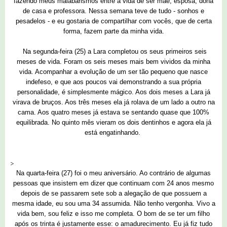
fazendo meus malabarismos entre a vida de ser mãe, esposa, dona
de casa e professora. Nessa semana teve de tudo - sonhos e
pesadelos - e eu gostaria de compartilhar com vocês, que de certa
forma, fazem parte da minha vida.
Na segunda-feira (25) a Lara completou os seus primeiros seis
meses de vida. Foram os seis meses mais bem vividos da minha
vida. Acompanhar a evolução de um ser tão pequeno que nasce
indefeso, e que aos poucos vai demonstrando a sua própria
personalidade, é simplesmente mágico. Aos dois meses a Lara já
virava de bruços. Aos três meses ela já rolava de um lado a outro na
cama. Aos quatro meses já estava se sentando quase que 100%
equilibrada. No quinto mês vieram os dois dentinhos e agora ela já
está engatinhando.
>
Na quarta-feira (27) foi o meu aniversário. Ao contrário de algumas
pessoas que insistem em dizer que continuam com 24 anos mesmo
depois de se passarem sete sob a alegação de que possuem a
mesma idade, eu sou uma 34 assumida. Não tenho vergonha. Vivo a
vida bem, sou feliz e isso me completa. O bom de se ter um filho
após os trinta é justamente esse: o amadurecimento. Eu já fiz tudo