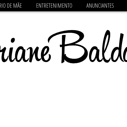
 src='https://pagead2.googlesyndication.com/pagead/js/
RIO DE MÃE
ENTRETENIMENTO
ANUNCIANTES