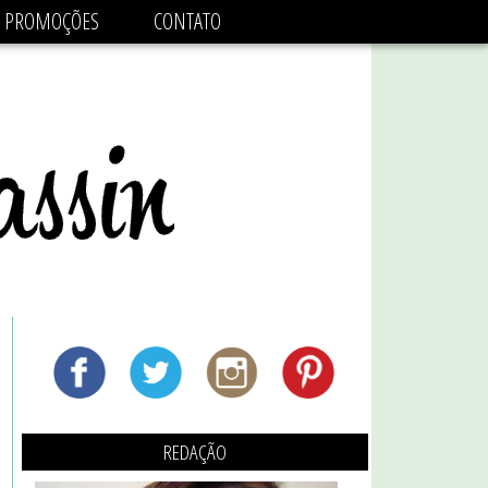
adsbygoogle.js'/>
PROMOÇÕES
CONTATO
REDAÇÃO