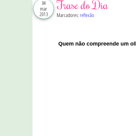
Frase do Dia
04
mar
2013
Marcadores:
reflexão
Quem não compreende um olh