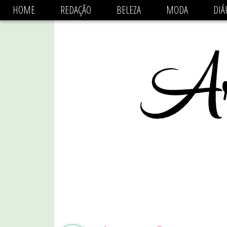
async='async' data-ad-client='ca-pub-1470782825684808'
HOME
REDAÇÃO
BELEZA
MODA
DIÁ