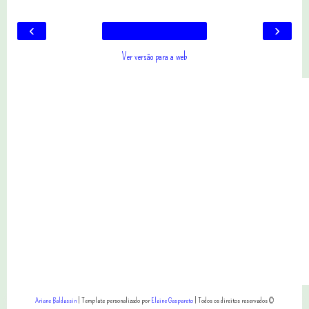
‹
›
Ver versão para a web
Ariane Baldassin
| Template personalizado por
Elaine Gaspareto
| Todos os direitos reservados ©