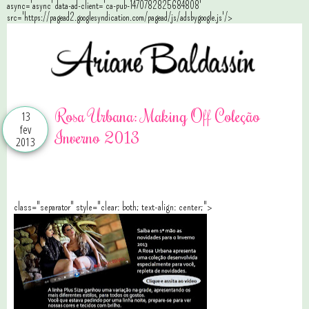
async='async' data-ad-client='ca-pub-1470782825684808'
src='https://pagead2.googlesyndication.com/pagead/js/adsbygoogle.js'/>
Rosa Urbana: Making Off Coleção
13
fev
Inverno 2013
2013
class="separator" style="clear: both; text-align: center;">