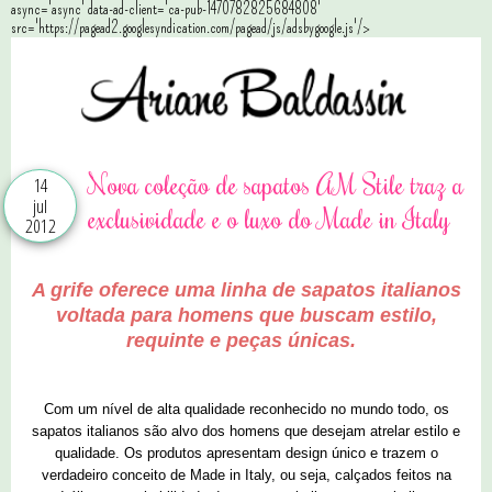
async='async' data-ad-client='ca-pub-1470782825684808'
src='https://pagead2.googlesyndication.com/pagead/js/adsbygoogle.js'/>
Nova coleção de sapatos AM Stile traz a
14
jul
exclusividade e o luxo do Made in Italy
2012
A grife oferece uma linha de sapatos italianos
voltada para homens que buscam estilo,
requinte e peças únicas.
Com um nível de alta qualidade reconhecido no mundo todo, os
sapatos italianos são alvo dos homens que desejam atrelar estilo e
qualidade. Os produtos apresentam design único e trazem o
verdadeiro conceito de Made in Italy, ou seja, calçados feitos na