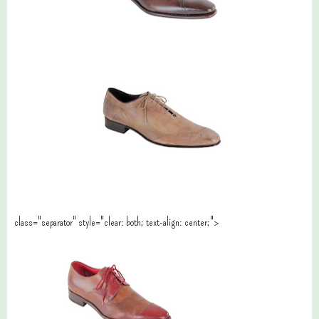
class="separator" style="clear: both; text-align: center;">