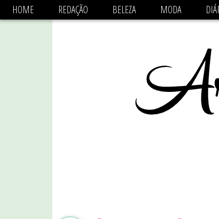
async='async' data-ad-client='ca-pub-1470782825684808'
HOME
REDAÇÃO
BELEZA
MODA
DIÁ