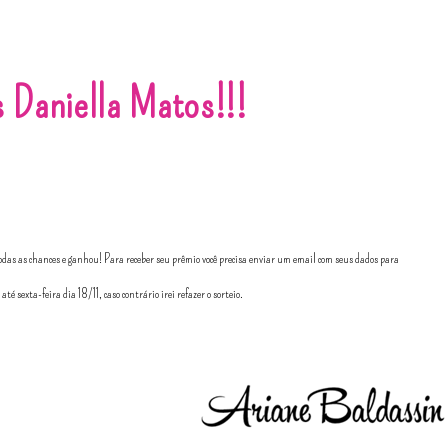
s
Daniella Matos
!!!
das as chances e ganhou! Para receber seu prêmio você precisa enviar um email com seus dados para
, até sexta-feira dia 18/11, caso contrário irei refazer o sorteio.