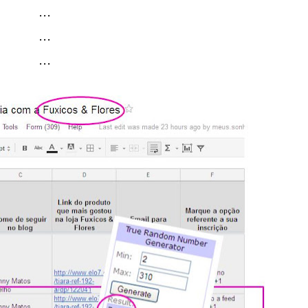
...
...
...