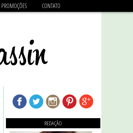
adsbygoogle.js'/>
PROMOÇÕES
CONTATO
REDAÇÃO