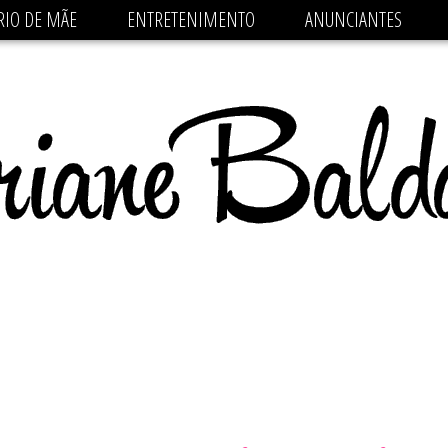
 src='https://pagead2.googlesyndication.com/pagead/js/
RIO DE MÃE
ENTRETENIMENTO
ANUNCIANTES