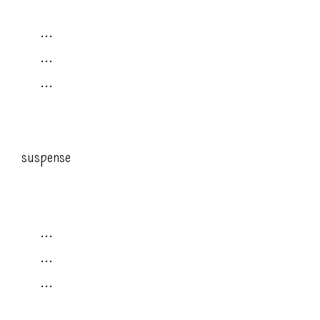
...
...
...
suspense
...
...
...