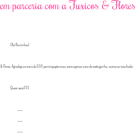
 em parceria com a Fuxicos & Flores
Olá florzinhas!
o & Flores. Agradeço as mais de 300 participações mas, como apenas uma de vocês ganha, vamos ao resultado:
Quem será???
...
...
...