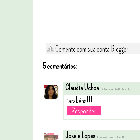
Comente com sua conta Blogger
5 comentários:
Claudia Uchoa
16 de novembro de 2011 às 21:47
Parabéns!!!
Responder
Josele Lopes
17 de novembro de 2011 às 18:14