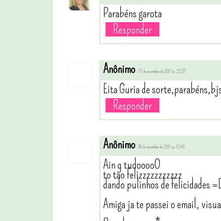
Parabéns garota
Responder
Anônimo
17 de novembro de 2011 às 22:37
Eita Guria de sorte,parabéns,bj
Responder
Anônimo
18 de novembro de 2011 às 12:45
Ain q tudooooO
to tão felizzzzzzzzzzz
dando pulinhos de felicidades =
Amiga ja te passei o email, visua