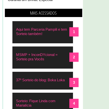
MAIS ACESSADOS
Aqui tem Parceria Pampili e tem
Sorteio também!
MSMP + InconDYcional =
Sorteio pra Vocês
37º Sorteio do blog: Boka Loka
Sorteio: Fique Linda com
Marialícia