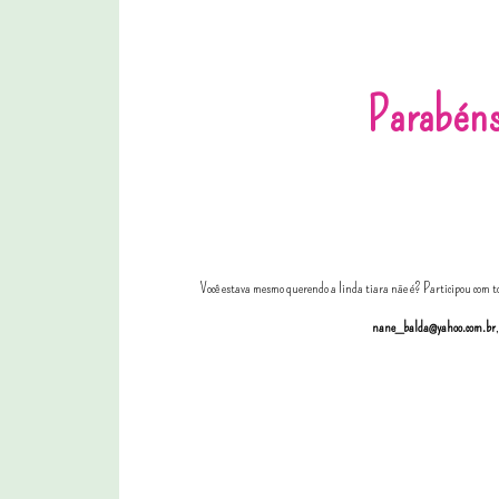
Parabén
Você estava mesmo querendo a linda tiara nãe é? Participou com to
nane_balda@yahoo.com.br