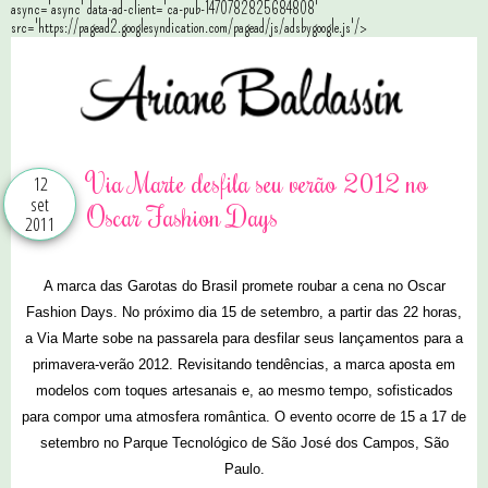
async='async' data-ad-client='ca-pub-1470782825684808'
src='https://pagead2.googlesyndication.com/pagead/js/adsbygoogle.js'/>
Via Marte desfila seu verão 2012 no
12
set
Oscar Fashion Days
2011
A marca das Garotas do Brasil promete roubar a cena no Oscar
Fashion Days. No próximo dia 15 de setembro, a partir das 22 horas,
a Via Marte sobe na passarela para desfilar seus lançamentos para a
primavera-verão 2012. Revisitando tendências, a marca aposta em
modelos com toques artesanais e, ao mesmo tempo, sofisticados
para compor uma atmosfera romântica. O evento ocorre de 15 a 17 de
setembro no Parque Tecnológico de São José dos Campos, São
Paulo.