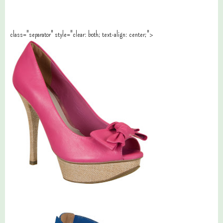
class="separator" style="clear: both; text-align: center;">