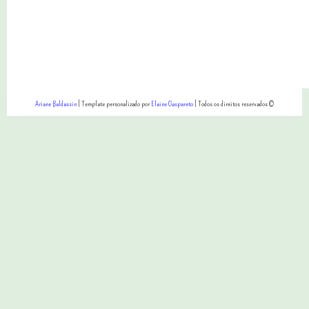
Ariane Baldassin
| Template personalizado por
Elaine Gaspareto
| Todos os direitos reservados ©