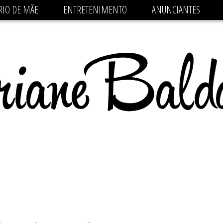
 src='https://pagead2.googlesyndication.com/pagead/js/
RIO DE MÃE
ENTRETENIMENTO
ANUNCIANTES