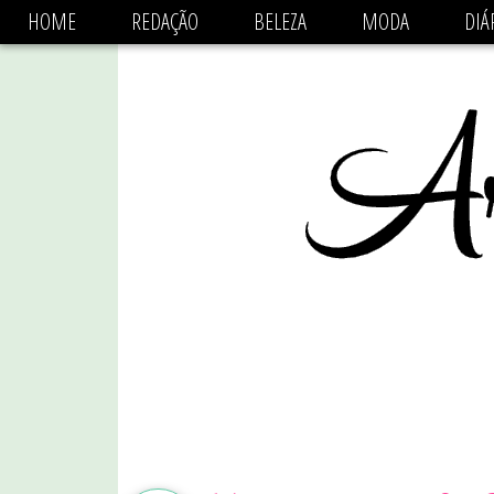
async='async' data-ad-client='ca-pub-1470782825684808'
HOME
REDAÇÃO
BELEZA
MODA
DIÁ