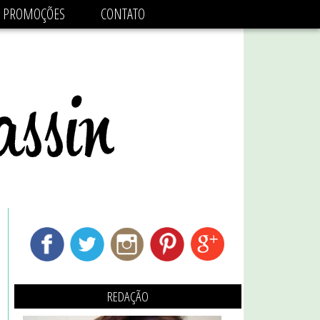
adsbygoogle.js'/>
PROMOÇÕES
CONTATO
REDAÇÃO