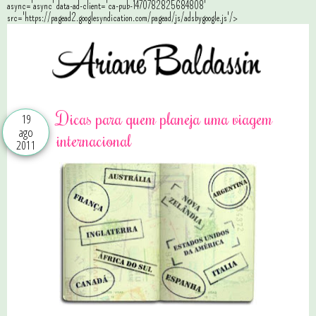
async='async' data-ad-client='ca-pub-1470782825684808'
src='https://pagead2.googlesyndication.com/pagead/js/adsbygoogle.js'/>
Dicas para quem planeja uma viagem
19
ago
internacional
2011