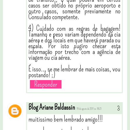
casos ser obtido no próprio aeroporto e
outro casos, somente previamente no
Consulado competente.
4) Cuidado com as regras de bagagem!
Tamanho e peso variam dependendo da cia
aérea e dos locais em que haverá parada ou
escala. Por isto sugiro checar esta
informação por trecho com a agência de
viagem ou cia aérea.
É isso... se me lembrar de mais coisas, vou
postando! ;)
Responder
Blog Ariane Baldassin
19 de agosto de 2011 às 18:21
muitissimo bem lembrado amigo!!!