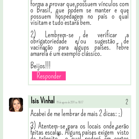
forma a provar que possuem vínculos com
o Brasil, que podem se manter e que
possuem hospedagem no país o qual
visitam e tudo estará bem.
2) Lembrem-se de verificar a
obrigatoriedade e/ou sugestão de
vacinação para alguns países. Febre
amarela é um exemplo clássico.
Beijos!!!
Responder
Isis Vinhal
19 de agosto de 2011 às 18:17
Acabei de me lembrar de mais 2 dicas: ;)
3) Atentem-se para os locais onde serão
feitas escalas. Alguns países exigem "visto
de trânsito", o qual poderá em certos