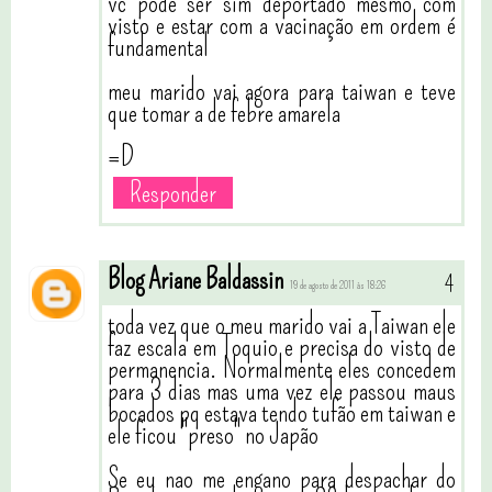
vc pode ser sim deportado mesmo com
visto e estar com a vacinação em ordem é
fundamental
meu marido vai agora para taiwan e teve
que tomar a de febre amarela
=D
Responder
Blog Ariane Baldassin
19 de agosto de 2011 às 18:26
toda vez que o meu marido vai a Taiwan ele
faz escala em Toquio e precisa do visto de
permanencia. Normalmente eles concedem
para 3 dias mas uma vez ele passou maus
bocados pq estava tendo tufão em taiwan e
ele ficou "preso" no Japão
Se eu nao me engano para despachar do