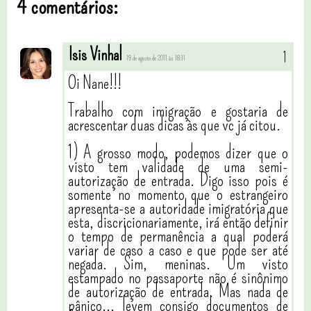
4 comentários:
Isis Vinhal
19 de agosto de 2011 às 18:11
Oi Nane!!!
Trabalho com imigração e gostaria de
acrescentar duas dicas às que vc já citou.
1) A grosso modo, podemos dizer que o
visto tem validade de uma semi-
autorização de entrada. Digo isso pois é
somente no momento que o estrangeiro
apresenta-se a autoridade imigratória que
esta, discricionariamente, irá então definir
o tempo de permanência a qual poderá
variar de caso a caso e que pode ser até
negada. Sim, meninas. Um visto
estampado no passaporte não é sinônimo
de autorização de entrada. Mas nada de
pânico... levem consigo documentos de