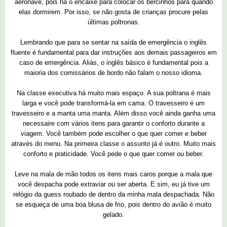
aeronave, pois há o encaixe para colocar os bercinhos para quando
elas dormirem. Por isso, se não gosta de crianças procure pelas
últimas poltronas.
Lembrando que para se sentar na saída de emergência o inglês
fluente é fundamental para dar instruções aos demais passageiros em
caso de emergência. Aliás, o inglês básico é fundamental pois a
maioria dos comissários de bordo não falam o nosso idioma.
Na classe executiva há muito mais espaço. A sua poltrana é mais
larga e você pode transformá-la em cama. O travesseiro é um
travesseiro e a manta uma manta. Além disso você ainda ganha uma
necessaire com vários itens para garantir o conforto durante a
viagem. Você também pode escolher o que quer comer e beber
através do menu. Na primeira classe o assunto já é outro. Muito mais
conforto e praticidade. Você pede o que quer comer ou beber.
Leve na mala de mão todos os itens mais caros porque a mala que
você despacha pode extraviar ou ser aberta. E sim, eu já tive um
relógio da guess roubado de dentro da minha mala despachada. Não
se esqueça de uma boa blusa de frio, pois dentro do avião é muito
gelado.