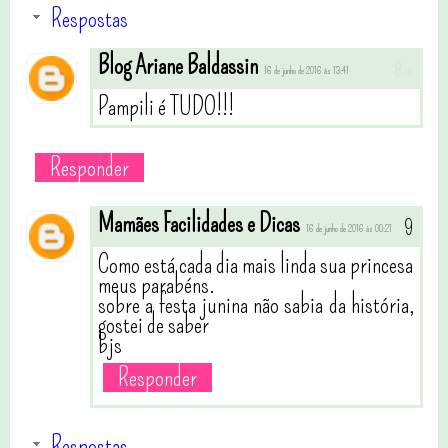
Respostas
Blog Ariane Baldassin
16 de junho de 2016 às 13:41
Pampili é TUDO!!!
Responder
Mamães Facilidades e Dicas
16 de junho de 2016 às 00:21
Como está cada dia mais linda sua princesa
meus parabéns.
sobre a festa junina não sabia da história,
gostei de saber
bjs
Responder
Respostas