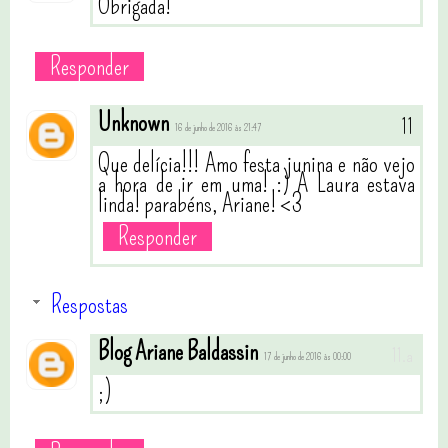
Obrigada!
Responder
Unknown
16 de junho de 2016 às 21:47
Que delícia!!! Amo festa junina e não vejo
a hora de ir em uma! :) A Laura estava
linda! parabéns, Ariane! <3
Responder
Respostas
Blog Ariane Baldassin
17 de junho de 2016 às 00:00
;)