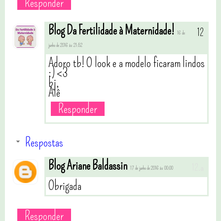
Responder
Blog Da Fertilidade à Maternidade!
16 de
junho de 2016 às 21:52
Adoro tb! O look e a modelo ficaram lindos
:) <3
bj,
Alê
Responder
Respostas
Blog Ariane Baldassin
17 de junho de 2016 às 00:00
Obrigada
Responder