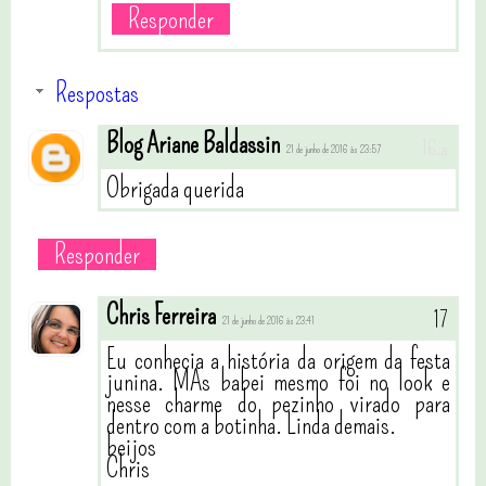
Responder
Respostas
Blog Ariane Baldassin
21 de junho de 2016 às 23:57
Obrigada querida
Responder
Chris Ferreira
21 de junho de 2016 às 23:41
Eu conhecia a história da origem da festa
junina. MAs babei mesmo foi no look e
nesse charme do pezinho virado para
dentro com a botinha. Linda demais.
beijos
Chris