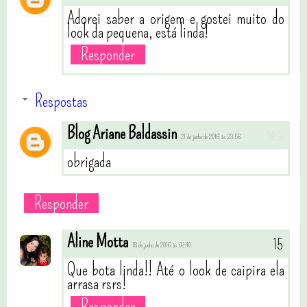
Adorei saber a origem e gostei muito do
look da pequena, está linda!
Responder
Respostas
Blog Ariane Baldassin
21 de junho de 2016 às 23:56
obrigada
Responder
Aline Motta
18 de junho de 2016 às 02:40
Que bota linda!! Até o look de caipira ela
arrasa rsrs!
Responder