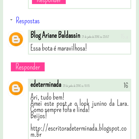
Respostas
Blog Ariane Baldassin
21 de junho de 2016 às 23:57
Essa bota é maravilhosa!
Responder
edeterminada
20 de junho de 2016 às 10:15
Ari, tudo bem!
Amei este post e o look junino da Lara.
Como sempre fofa e linda!
Beijos!
http://escritoradeterminada.blogspot.co
m.br