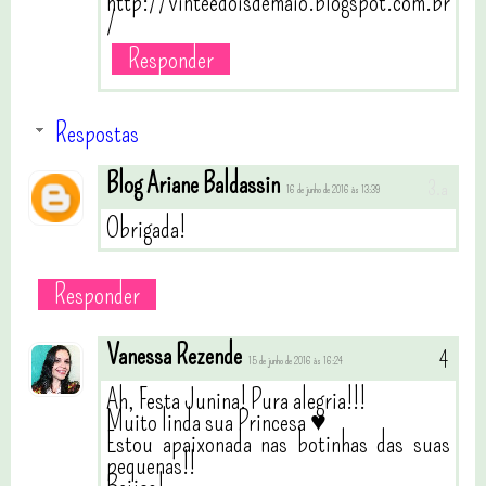
http://vinteedoisdemaio.blogspot.com.br
/
Responder
Respostas
Blog Ariane Baldassin
16 de junho de 2016 às 13:39
Obrigada!
Responder
Vanessa Rezende
15 de junho de 2016 às 16:24
Ah, Festa Junina! Pura alegria!!!
Muito linda sua Princesa ♥
Estou apaixonada nas botinhas das suas
pequenas!!