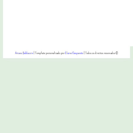
Ariane Baldassin
| Template personalizado por
Elaine Gaspareto
| Todos os direitos reservados ©