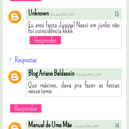
Unknown
16 de junho de 2016 às 22:11
Eu amo Festa Junina! Nasci em junho não
foi coincidência kkkk
Responder
Respostas
Blog Ariane Baldassin
21 de junho de 2016 às 23:56
Que máximo, dava pra fazer as festas
nesse tema
Responder
Manual de Uma Mãe
17 de junho de 2016 às 08:50