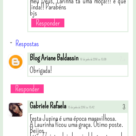
meu Deus, Larinha tá uma moça!!! e que
linda!! Parabéns
bjs
Responder
Respostas
Blog Ariane Baldassin
16 de junho de 2016 às 13:39
Obrigada!
Responder
Gabriele Rafaela
15 de junho de 2016 às 15:42
Festa Junina é uma época maravilhosa.
A Laurinha ficou uma graça. Ótimo poste.
Beijos.