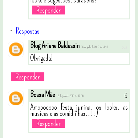
looks e sugestões, parabéns!
Responder
Respostas
Blog Ariane Baldassin
16 de junho de 2016 às 13:40
Obrigada!
Responder
Bossa Mãe
15 de junho de 2016 às 17:38
Amooooooo festa junina, os looks, as
musicas e as comidinhas...! :)
Responder