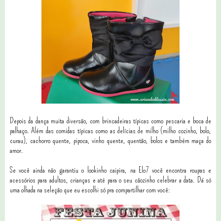
Depois da dança muita diversão, com brincadeiras típicas como pescaria e boca de
palhaço. Além das comidas típicas como as delícias de milho (milho cozinho, bolo,
curau), cachorro quente, pipoca, vinho quente, quentão, bolos e também maça do
amor.
Se você ainda não garantiu o lookinho caipira, na Elo7 você encontra roupas e
acessórios para adultos, crianças e até para o seu cãozinho celebrar a data. Dá só
uma olhada na seleção que eu escolhi só pra compartilhar com você: