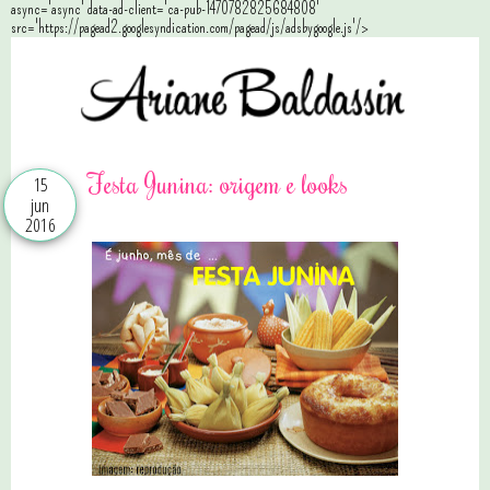
async='async' data-ad-client='ca-pub-1470782825684808'
src='https://pagead2.googlesyndication.com/pagead/js/adsbygoogle.js'/>
Festa Junina: origem e looks
15
jun
2016