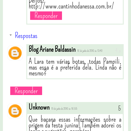
Beijos!
http://www.cantinhodanessa.com.br/
Responder
Respostas
Blog Ariane Baldassin
16 de junho de 2016 às 13:40
A Lara tem várias botas, todas Pampili,
mas essa é a preferida dela. Linda não é
mesmo?
Responder
Unknown
15 de junho de 2016 às 16:55
Que bacana essas informações sobre a
origem da festa junina! Também adorei os