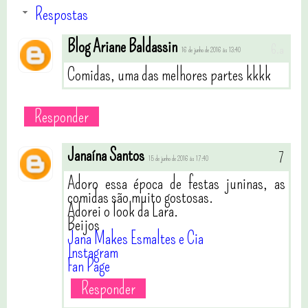
Respostas
Blog Ariane Baldassin
16 de junho de 2016 às 13:40
Comidas, uma das melhores partes kkkk
Responder
Janaína Santos
15 de junho de 2016 às 17:40
Adoro essa época de festas juninas, as
comidas são muito gostosas.
Adorei o look da Lara.
Beijos
Jana Makes Esmaltes e Cia
Instagram
Fan Page
Responder