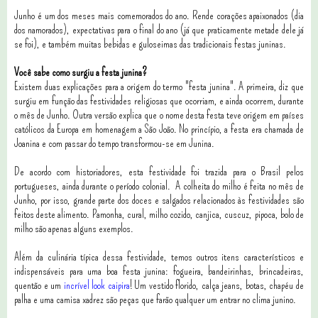
Junho é um dos meses mais comemorados do ano. Rende corações apaixonados (dia
dos namorados), expectativas para o final do ano (já que praticamente metade dele já
se foi), e também muitas bebidas e guloseimas das tradicionais festas juninas.
Você sabe como surgiu a festa junina?
Existem duas explicações para a origem do termo "festa junina". A primeira, diz que
surgiu em função das festividades religiosas que ocorriam, e ainda ocorrem, durante
o mês de Junho.
Outra versão explica que o nome desta festa teve origem em países
católicos da Europa em homenagem a São João. No princípio, a festa era chamada de
Joanina e com passar do tempo transformou-se em Junina.
De acordo com historiadores, esta festividade foi trazida para o Brasil pelos
portugueses, ainda durante o período colonial.
A colheita do milho é feita no mês de
Junho, por isso, grande parte dos doces e salgados relacionados às festividades são
feitos deste alimento. Pamonha, cural, milho cozido, canjica, cuscuz, pipoca, bolo de
milho são apenas alguns exemplos.
Além da culinária típica dessa festividade, temos outros itens característicos e
indispensáveis para uma boa festa junina: fogueira, bandeirinhas, brincadeiras,
quentão e um
incrível look caipira
!
Um vestido florido, calça jeans, botas, chapéu de
palha e uma camisa xadrez são peças que farão qualquer um entrar no clima junino.