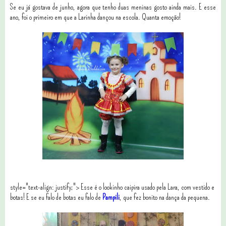
Se eu já gostava de junho, agora que tenho duas meninas gosto ainda mais. E esse
ano, foi o primeiro em que a Larinha dançou na escola. Quanta emoção!
style="text-align: justify;"> Esse é o lookinho caipira usado pela Lara, com vestido e
botas! E se eu falo de botas eu falo de
Pampili
, que fez bonito na dança da pequena.