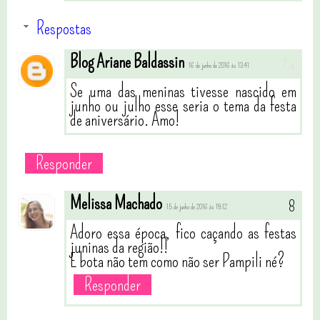
Respostas
Blog Ariane Baldassin
16 de junho de 2016 às 13:41
Se uma das meninas tivesse nascido em
junho ou julho esse seria o tema da festa
de aniversário. Amo!
Responder
Melissa Machado
15 de junho de 2016 às 19:12
Adoro essa época, fico caçando as festas
juninas da região!!
E bota não tem como não ser Pampili né?
Responder