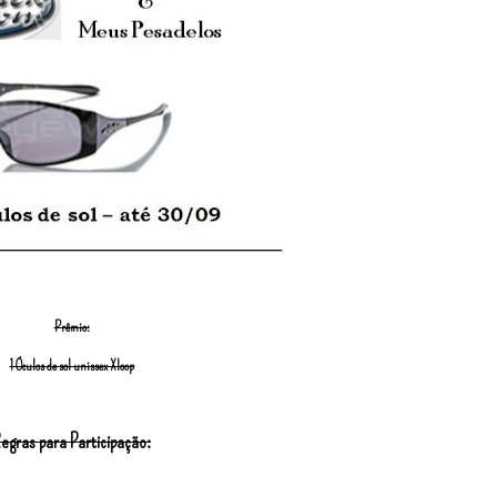
Prêmio:
1 Óculos de sol unissex Xloop
egras para Participação: