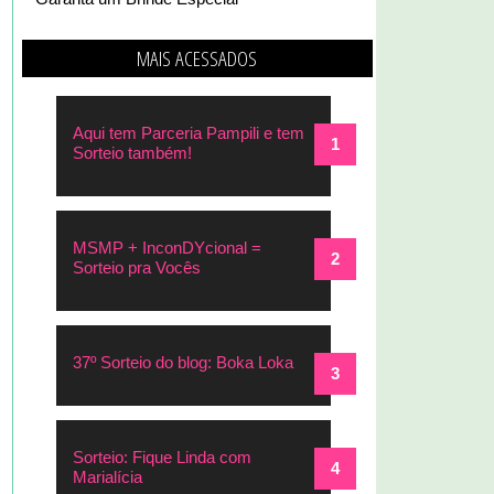
MAIS ACESSADOS
Aqui tem Parceria Pampili e tem
Sorteio também!
MSMP + InconDYcional =
Sorteio pra Vocês
37º Sorteio do blog: Boka Loka
Sorteio: Fique Linda com
Marialícia