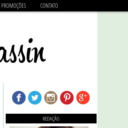
adsbygoogle.js'/>
PROMOÇÕES
CONTATO
REDAÇÃO