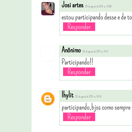
Josi artes
26 de agosto de 2011 às 13:38
estou participando desse e de t
Responder
Anônimo
26 de agosto de 2011 às 15:11
Participando!!
Responder
lhylit
26 de agosto de 2011 às 16:16
participando,bjss como sempre
Responder