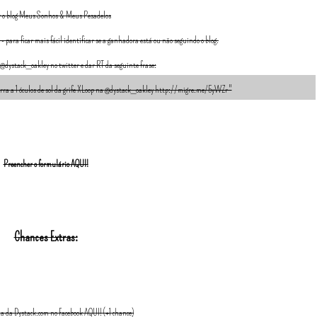
 o blog Meus Sonhos & Meus Pesadelos
para ficar mais fácil identificar se a ganhadora está ou não seguindo o blog.
 @dystack_oakley n
o twitter e dar RT da seguinte frase:
ra a 1 óculos de sol da grife XLoop
na
@dystack_oakley
http://migre.me/5yWZr "
Preencher o formulário AQUI!
Chances Extras:
a da Dystack.com no Facebook AQUI! (+1 chance)