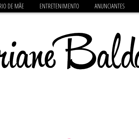
 src='https://pagead2.googlesyndication.com/pagead/js/
RIO DE MÃE
ENTRETENIMENTO
ANUNCIANTES