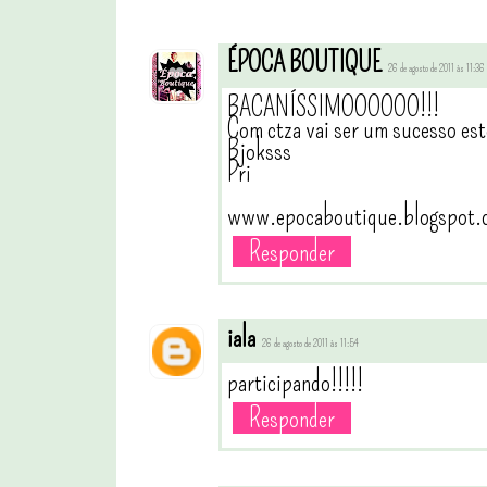
ÉPOCA BOUTIQUE
26 de agosto de 2011 às 11:36
BACANÍSSIMOOOOOO!!!
Com ctza vai ser um sucesso est
Bjoksss
Pri
www.epocaboutique.blogspot.
Responder
iala
26 de agosto de 2011 às 11:54
participando!!!!!
Responder