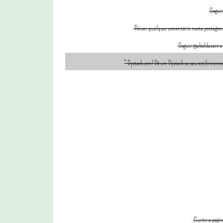
Seguir
Deixar qualquer comentário nesta postagem - 
Seguir @abaldassin e
" Dystack.com! Dê um Dystack ao seu estilo e concor
Curtir a págin