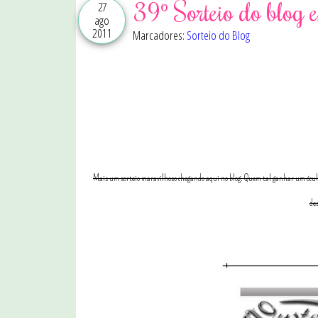
39º Sorteio do blog 
27
ago
2011
Marcadores:
Sorteio do Blog
Mais um sorteio maravilhoso chegando aqui no blog. Quem tal ganhar um óculos
de