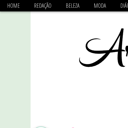
async='async' data-ad-client='ca-pub-1470782825684808'
HOME
REDAÇÃO
BELEZA
MODA
DIÁ