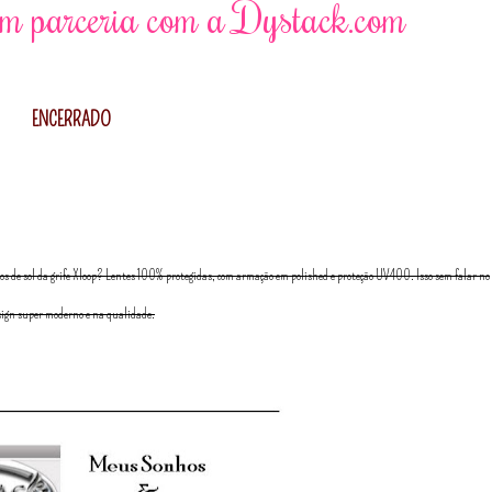
em parceria com a Dystack.com
ENCERRADO
 de sol da grife Xloop? Lentes 100% protegidas, com armação em polished e proteção UV400. Isso sem falar no
sign super moderno e na qualidade.