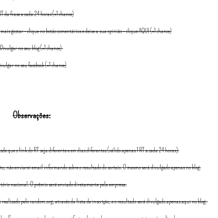
T da frase a cada 24 horas (+1 chance)
mais gostar - clique no botão comentários e deixe a sua opinião - clique AQUI (+1 chance)
Divulgar no seu blog (+1 chance)
ivulgar no seu facebook (+1 chance)
Observações:
de que o link do RT seja diferente e em dias diferentes (válido apenas 1 RT a cada 24 horas).
nto, não enviarei email informando sobre o resultado do sorteio. O mesmo será divulgado apenas no blog.
itório nacional. O prêmio será enviado diretamente pela empresa.
lizado pelo random.org, através da lista de inscrição, e o resultado será divulgado apenas aqui no blog.