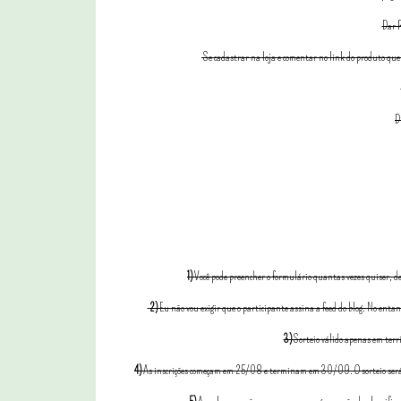
Dar R
Se cadastrar na loja e comentar no link do produto que 
D
1)
Você pode preencher o formulário quantas vezes quiser, des
2)
Eu não vou exigir que o participante assina a feed do blog. No enta
3)
Sorteio válido apenas em terr
4)
As inscrições começam em 25/08 e terminam em 30/09. O sorteio será rea