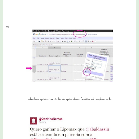
v>
Lembrando que o primeiro número é o dois pois a primeira linha do formulário é a do cabeçalho da planilha!