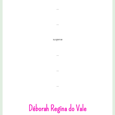
...
...
suspense
...
...
...
Déborah Regina do Vale