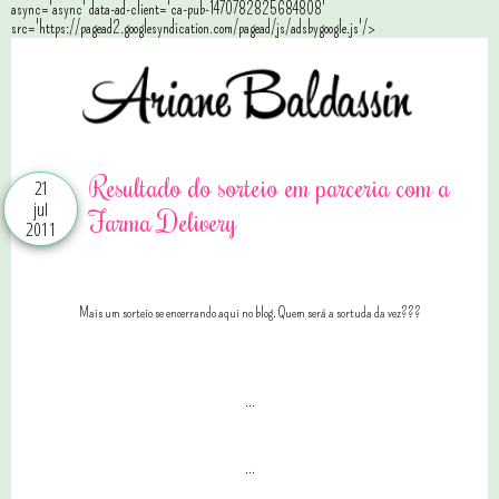
async='async' data-ad-client='ca-pub-1470782825684808'
src='https://pagead2.googlesyndication.com/pagead/js/adsbygoogle.js'/>
Resultado do sorteio em parceria com a
21
jul
Farma Delivery
2011
Mais um sorteio se encerrando aqui no blog. Quem será a sortuda da vez???
...
...