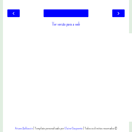
‹
›
Ver versão para a web
Ariane Baldassin
| Template personalizado por
Elaine Gaspareto
| Todos os direitos reservados ©