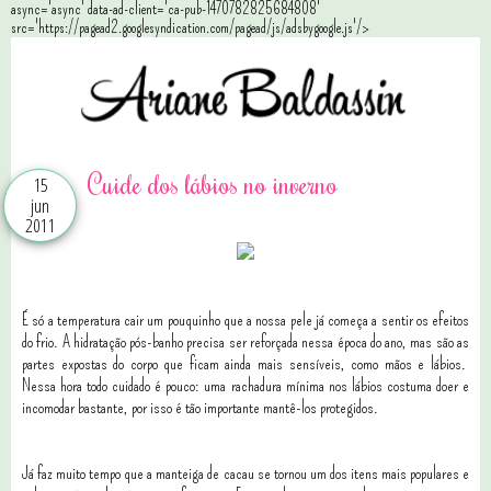
async='async' data-ad-client='ca-pub-1470782825684808'
src='https://pagead2.googlesyndication.com/pagead/js/adsbygoogle.js'/>
Cuide dos lábios no inverno
15
jun
2011
É só a temperatura cair um pouquinho que a nossa pele já começa a sentir os efeitos
do frio. A hidratação pós-banho precisa ser reforçada nessa época do ano, mas são as
partes expostas do corpo que ficam ainda mais sensíveis, como mãos e lábios.
Nessa hora todo cuidado é pouco: uma rachadura mínima nos lábios costuma doer e
incomodar bastante, por isso é tão importante mantê-los protegidos.
Já faz muito tempo que a manteiga de cacau se tornou um dos itens mais populares e