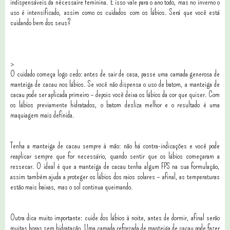
indispensáveis da nécessaire feminina. E isso vale para o ano todo, mas no inverno o
uso é intensificado, assim como os cuidados com os lábios. Será que você está
cuidando bem dos seus?
>
O cuidado começa logo cedo: antes de sair de casa, passe uma camada generosa de
manteiga de cacau nos lábios. Se você não dispensa o uso de batom, a manteiga de
cacau pode ser aplicada primeiro – depois você deixa os lábios da cor que quiser. Com
os lábios previamente hidratados, o batom desliza melhor e o resultado é uma
maquiagem mais definida.
Tenha a manteiga de cacau sempre à mão: não há contra-indicações e você pode
reaplicar sempre que for necessário, quando sentir que os lábios começaram a
ressecar. O ideal é que a manteiga de cacau tenha algum FPS na sua formulação,
assim também ajuda a proteger os lábios dos raios solares – afinal, as temperaturas
estão mais baixas, mas o sol continua queimando.
Outra dica muito importante: cuide dos lábios à noite, antes de dormir, afinal serão
muitas horas sem hidratação. Uma camada reforçada de manteiga de cacau pode fazer