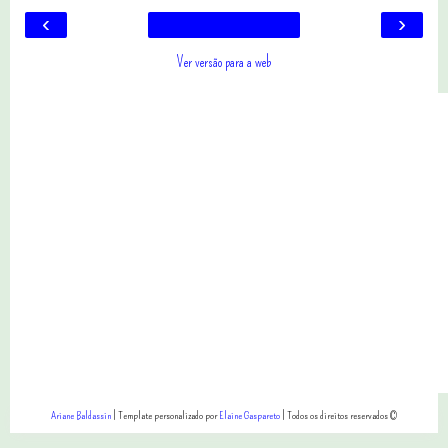
‹
›
Ver versão para a web
Ariane Baldassin
| Template personalizado por
Elaine Gaspareto
| Todos os direitos reservados ©