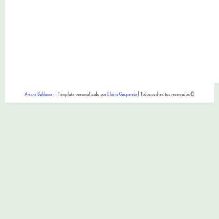
Ariane Baldassin
| Template personalizado por
Elaine Gaspareto
| Todos os direitos reservados ©