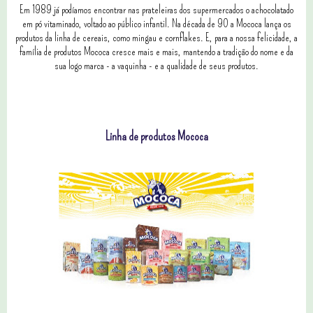
Em 1989 já podíamos encontrar nas prateleiras dos supermercados o achocolatado
em pó vitaminado, voltado ao público infantil. Na década de 90 a Mococa lança os
produtos da linha de cereais, como mingau e cornflakes. E, para a nossa felicidade, a
família de produtos Mococa cresce mais e mais, mantendo a tradição do nome e da
sua logo marca - a vaquinha - e a qualidade de seus produtos.
Linha de produtos Mococa