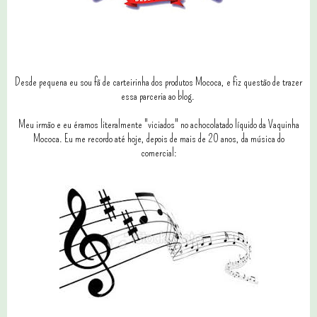
Desde pequena eu sou fã de carteirinha dos produtos Mococa, e fiz questão de trazer
essa parceria ao blog.
Meu irmão e eu éramos literalmente "viciados" no achocolatado líquido da Vaquinha
Mococa. Eu me recordo até hoje, depois de mais de 20 anos, da música do
comercial: