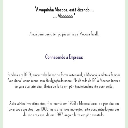
"A vaquinha Mococa, está dizendo ...
... Múúúúúú "
Ainda bem que o tempo passa mas a Mococa fica!!!
Conhecendo a Empresa:
Fundada em 1919, ainda trabalhando de forma artesanal, a Mococa já adota a famosa
"vaquinha" como ícone para divulgação do nome. Na década de 50 a Mococa inova e
lança a sua primeira fábrica de leite em pó - tradicionalmente conhecida.
Após vários investimentos, finalmente em 1958 a Mococa torna-se pioneira em
diversos aspectos. Em 1968 mais uma nova inovação: leite concentrado para ser
diluído em casa. Já em 1987 lança o leite em pó desnatado.