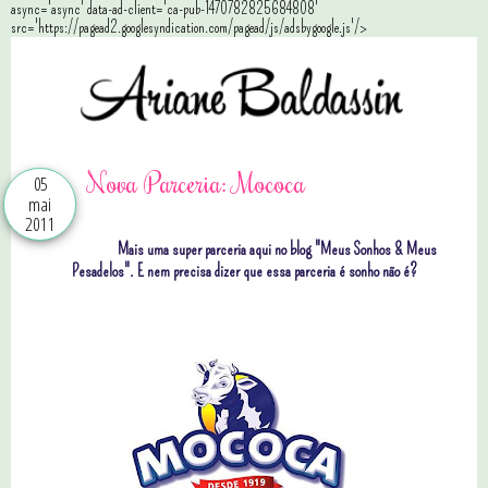
async='async' data-ad-client='ca-pub-1470782825684808'
src='https://pagead2.googlesyndication.com/pagead/js/adsbygoogle.js'/>
Nova Parceria: Mococa
05
mai
2011
Mais uma super parceria aqui no blog "Meus Sonhos & Meus
Pesadelos". E nem precisa dizer que essa parceria é sonho não é?