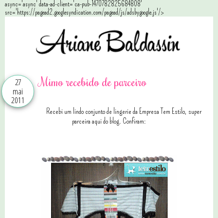
async='async' data-ad-client='ca-pub-1470782825684808'
src='https://pagead2.googlesyndication.com/pagead/js/adsbygoogle.js'/>
Mimo recebido de parceiro
27
mai
2011
Recebi um lindo conjunto de lingerie da Empresa Tem Estilo, super
parceira aqui do blog. Confiram: