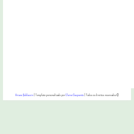
Ariane Baldassin
| Template personalizado por
Elaine Gaspareto
| Todos os direitos reservados ©