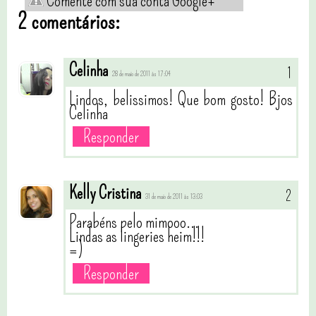
Comente com sua conta Google+
2 comentários:
Celinha
28 de maio de 2011 às 17:04
Lindos, belissimos! Que bom gosto! Bjos
Celinha
Responder
Kelly Cristina
31 de maio de 2011 às 13:03
Parabéns pelo mimooo...
Lindas as lingeries heim!!!
=)
Responder